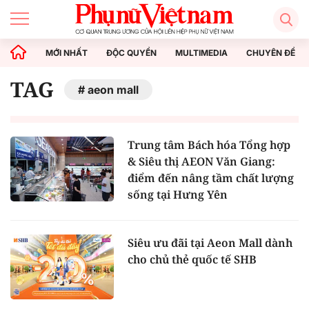
MỚI NHẤT
ĐỘC QUYỀN
MULTIMEDIA
CHUYÊN ĐỀ
TAG
aeon mall
Trung tâm Bách hóa Tổng hợp
& Siêu thị AEON Văn Giang:
điểm đến nâng tầm chất lượng
sống tại Hưng Yên
Siêu ưu đãi tại Aeon Mall dành
cho chủ thẻ quốc tế SHB