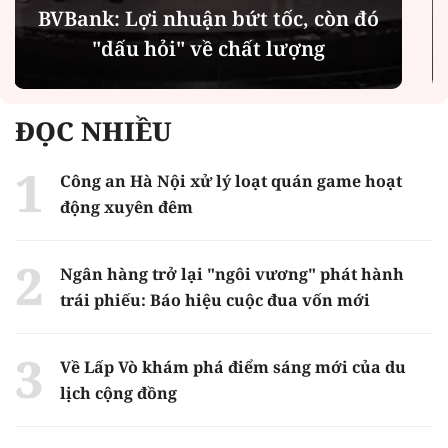
Bỏ lỡ tuổi thơ của con - khoảng
trống day dứt với nữ phạm nhân
ĐỌC NHIỀU
Công an Hà Nội xử lý loạt quán game hoạt
động xuyên đêm
Ngân hàng trở lại "ngôi vương" phát hành
trái phiếu: Báo hiệu cuộc đua vốn mới
Về Lấp Vò khám phá điểm sáng mới của du
lịch cộng đồng