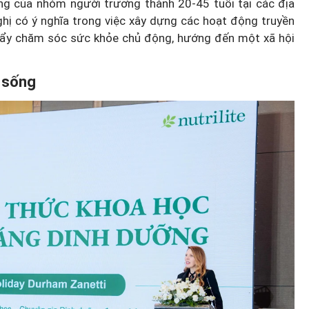
ng của nhóm người trưởng thành 20-45 tuổi tại các địa
hị có ý nghĩa trong việc xây dựng các hoạt động truyền
đẩy chăm sóc sức khỏe chủ động, hướng đến một xã hội
g sống
Diễn đàn tháng 8: Ca sĩ Duyên
t quán
Quỳnh càng trân trọng thời gia
 đêm
bên cha sau biến cố của gia đìn