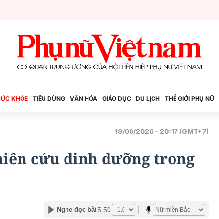
SỨC KHỎE
TIÊU DÙNG
VĂN HÓA
GIÁO DỤC
DU LỊCH
THẾ GIỚI PHỤ NỮ
19/06/2026 - 20:17 (GMT+7)
iên cứu dinh dưỡng trong
5:50
Nghe đọc bài