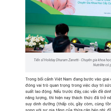
Tiến sĩ Holiday Dhuram Zanetti - Chuyên gia khoa 
Nutrilite có
Trong bối cảnh Việt Nam đang bước vào giai 
đóng vai trò quan trọng trong việc duy trì 
suất lao động. Nếu trước đây, các vấn đề di
năng lượng, thì hiện nay thách thức đã trở n
suy dinh dưỡng (thấp còi, gầy còm, cùng tồn
song với sự gia tăng của thừa cân béo phì; đ