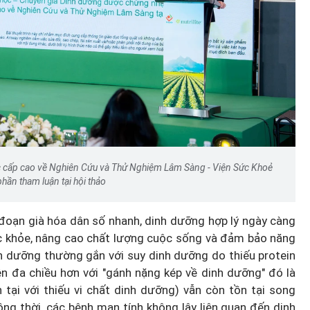
học cấp cao về Nghiên Cứu và Thử Nghiệm Lâm Sàng - Viện Sức Khoẻ
 phần tham luận tại hội thảo
đoạn già hóa dân số nhanh, dinh dưỡng hợp lý ngày càng
sức khỏe, nâng cao chất lượng cuộc sống và đảm bảo năng
nh dưỡng thường gắn với suy dinh dưỡng do thiếu protein
ên đa chiều hơn với "gánh nặng kép về dinh dưỡng" đó là
 tại với thiếu vi chất dinh dưỡng) vẫn còn tồn tại song
ồng thời, các bệnh mạn tính không lây liên quan đến dinh