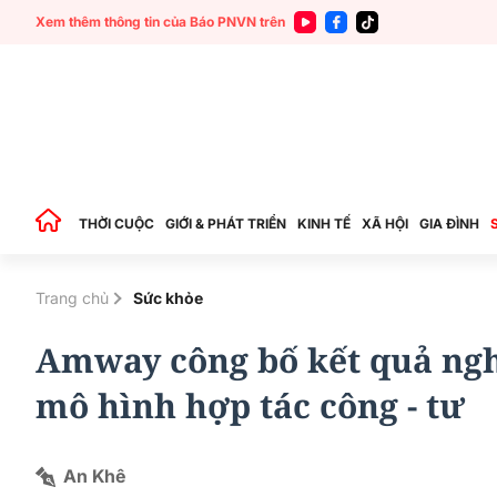
Xem thêm thông tin của Báo PNVN trên
THỜI CUỘC
GIỚI & PHÁT TRIỂN
KINH TẾ
XÃ HỘI
GIA ĐÌNH
Trang chủ
Sức khỏe
Amway công bố kết quả ngh
mô hình hợp tác công - tư
An Khê