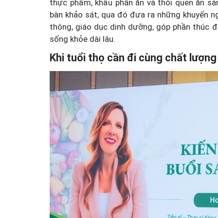
thực phẩm, khẩu phần ăn và thói quen ăn sá
bàn khảo sát; qua đó đưa ra những khuyến ng
thông, giáo dục dinh dưỡng, góp phần thúc 
sống khỏe dài lâu.
Khi tuổi thọ cần đi cùng chất lượn
Công an Hà Nội xử lý loạ
game hoạt động xuyên