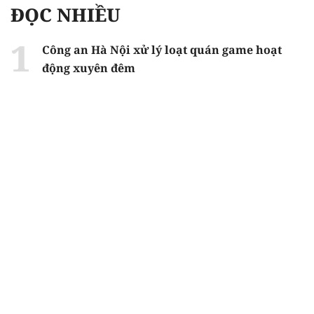
ĐỌC NHIỀU
Công an Hà Nội xử lý loạt quán game hoạt
động xuyên đêm
Ngân hàng trở lại "ngôi vương" phát hành
trái phiếu: Báo hiệu cuộc đua vốn mới
Về Lấp Vò khám phá điểm sáng mới của du
lịch cộng đồng
Từ 4/8, chính thức lọc ảo xét tuyển đại học
2026
Gian lận thi ở Tuyên Quang: Bộ GD-ĐT công