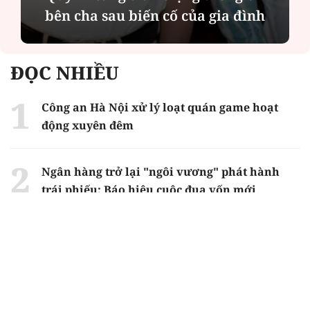
bên cha sau biến cố của gia đình
ĐỌC NHIỀU
Công an Hà Nội xử lý loạt quán game hoạt
động xuyên đêm
Ngân hàng trở lại "ngôi vương" phát hành
trái phiếu: Báo hiệu cuộc đua vốn mới
Về Lấp Vò khám phá điểm sáng mới của du
lịch cộng đồng
Từ 4/8, chính thức lọc ảo xét tuyển đại học