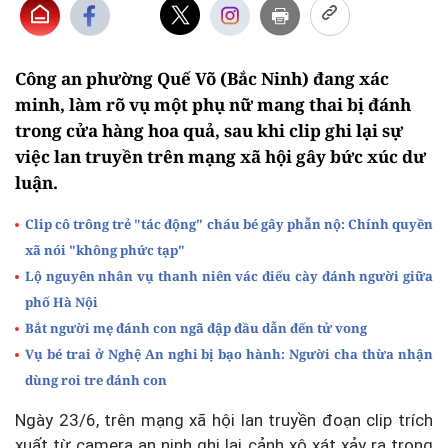
Công an phường Quế Võ (Bắc Ninh) đang xác
minh, làm rõ vụ một phụ nữ mang thai bị đánh
trong cửa hàng hoa quả, sau khi clip ghi lại sự
việc lan truyền trên mạng xã hội gây bức xúc dư
luận.
Clip cô trông trẻ "tác động" cháu bé gây phẫn nộ: Chính quyền
xã nói "không phức tạp"
Lộ nguyên nhân vụ thanh niên vác điếu cày đánh người giữa
phố Hà Nội
Bắt người mẹ đánh con ngã đập đầu dẫn đến tử vong
Vụ bé trai ở Nghệ An nghi bị bạo hành: Người cha thừa nhận
dùng roi tre đánh con
Ngày 23/6, trên mạng xã hội lan truyền đoạn clip trích
xuất từ camera an ninh ghi lại cảnh xô xát xảy ra trong