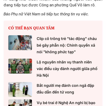
đang tiếp tục được Công an phường Quế Võ làm rõ.
Báo Phụ nữ Việt Nam sẽ tiếp tục thông tin vụ việc.
CÓ THỂ BẠN QUAN TÂM
Clip cô trông trẻ "tác động" cháu
bé gây phẫn nộ: Chính quyền xã
nói "không phức tạp"
Lộ nguyên nhân vụ thanh niên
vác điếu cày đánh người giữa phố
Hà Nội
Bắt người mẹ đánh con ngã đập
đầu dẫn đến tử vong
Vụ bé trai ở Nghệ An nghi bị bạo