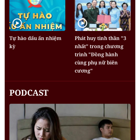
Tự hào dấu ấn nhiệm
Phát huy tinh thần "3
kỳ
nhất" trong chương
trình "Đồng hành
cùng phụ nữ biên
cương"
PODCAST