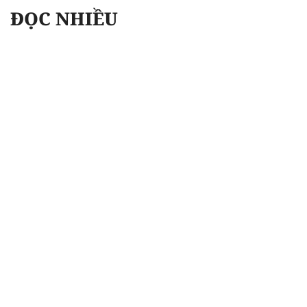
ĐỌC NHIỀU
Công an Hà Nội xử lý loạt quán game hoạt
động xuyên đêm
Ngân hàng trở lại "ngôi vương" phát hành
trái phiếu: Báo hiệu cuộc đua vốn mới
Về Lấp Vò khám phá điểm sáng mới của du
lịch cộng đồng
Từ 4/8, chính thức lọc ảo xét tuyển đại học
2026