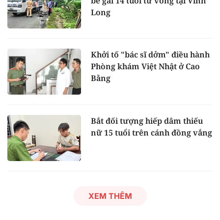
bé gái 14 tuổi tử vong tại Vĩnh
Long
Khởi tố "bác sĩ dởm" điều hành
Phòng khám Việt Nhật ở Cao
Bằng
Bắt đối tượng hiếp dâm thiếu
nữ 15 tuổi trên cánh đồng vắng
XEM THÊM