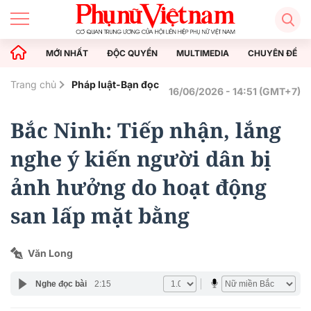
MỚI NHẤT
ĐỘC QUYỀN
MULTIMEDIA
CHUYÊN ĐỀ
Trang chủ
Pháp luật-Bạn đọc
16/06/2026 - 14:51 (GMT+7)
Bắc Ninh: Tiếp nhận, lắng
nghe ý kiến người dân bị
ảnh hưởng do hoạt động
san lấp mặt bằng
Văn Long
Nghe đọc bài
2:15