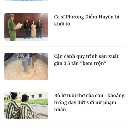
Ca sĩ Phương Diễm Huyền bị
khởi tố
Cận cảnh quy trình sản xuất
gần 3,5 tấn "kem trộn"
Bỏ lỡ tuổi thơ của con - khoảng
trống day dứt với nữ phạm
nhân