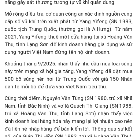
năng gây sát thương tương tự vũ khí quân dụng.
Mở rộng điều tra, cơ quan công an xác định nguồn cung
cấp số vũ khí trên xuất phát từ Yang Yifeng (SN 1983,
quốc tịch Trung Quốc, thường gọi là A Hưng). Từ năm
2021, Yang Yifeng thuê một cửa hàng tại xã Hoàng Văn
Thụ, tỉnh Lạng Sơn để kinh doanh hàng gia dụng và sử
dụng người Việt Nam đứng tên hộ kinh doanh.
Khoảng tháng 9/2025, nhận thấy nhu cầu mua loại súng
này trên mạng xã hội gia tăng, Yang Yifeng đã đặt mua
500 bộ súng nén hơi từ Trung Quốc với giá 150 Nhân
dân tệ mỗi bộ để đưa vào Việt Nam tiêu thụ.
Cùng thời điểm, Nguyễn Văn Tùng (SN 1980, trú xã Nhã
Nam, tỉnh Bắc Ninh) và vợ là Quách Thị Giang (SN 1988,
trú xã Hoàng Văn Thụ, tỉnh Lạng Sơn) nhận thấy việc
kinh doanh loại hàng hóa này mang lại lợi nhuận cao nên
đã liên hệ nhập hàng để bán kiếm lời. Thông qua sự kết
nối của Giáp Thị Hiền (SN 1983, trú xã Hoàng Văn Thụ),