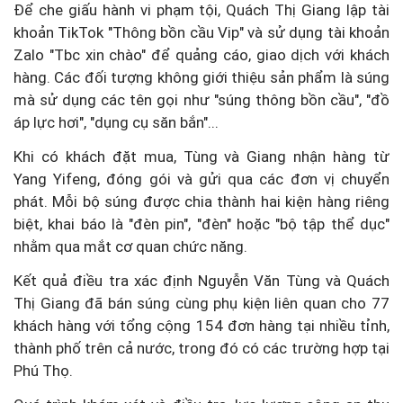
Để che giấu hành vi phạm tội, Quách Thị Giang lập tài
khoản TikTok "Thông bồn cầu Vip" và sử dụng tài khoản
Zalo "Tbc xin chào" để quảng cáo, giao dịch với khách
hàng. Các đối tượng không giới thiệu sản phẩm là súng
mà sử dụng các tên gọi như "súng thông bồn cầu", "đồ
áp lực hơi", "dụng cụ săn bắn"...
Khi có khách đặt mua, Tùng và Giang nhận hàng từ
Yang Yifeng, đóng gói và gửi qua các đơn vị chuyển
phát. Mỗi bộ súng được chia thành hai kiện hàng riêng
biệt, khai báo là "đèn pin", "đèn" hoặc "bộ tập thể dục"
nhằm qua mắt cơ quan chức năng.
Kết quả điều tra xác định Nguyễn Văn Tùng và Quách
Thị Giang đã bán súng cùng phụ kiện liên quan cho 77
khách hàng với tổng cộng 154 đơn hàng tại nhiều tỉnh,
thành phố trên cả nước, trong đó có các trường hợp tại
Phú Thọ.