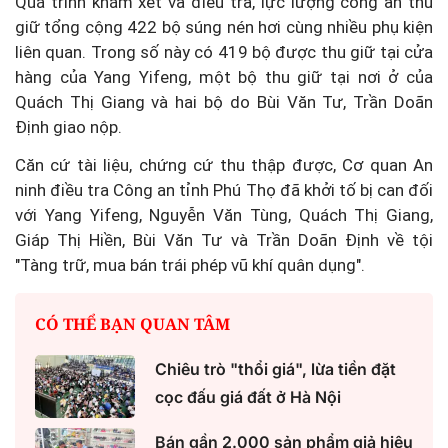
Quá trình khám xét và điều tra, lực lượng công an thu
giữ tổng cộng 422 bộ súng nén hơi cùng nhiều phụ kiện
liên quan. Trong số này có 419 bộ được thu giữ tại cửa
hàng của Yang Yifeng, một bộ thu giữ tại nơi ở của
Quách Thị Giang và hai bộ do Bùi Văn Tư, Trần Doãn
Định giao nộp.
Căn cứ tài liệu, chứng cứ thu thập được, Cơ quan An
ninh điều tra Công an tỉnh Phú Thọ đã khởi tố bị can đối
với Yang Yifeng, Nguyễn Văn Tùng, Quách Thị Giang,
Giáp Thị Hiền, Bùi Văn Tư và Trần Doãn Định về tội
"Tàng trữ, mua bán trái phép vũ khí quân dụng".
CÓ THỂ BẠN QUAN TÂM
Chiêu trò "thổi giá", lừa tiền đặt
cọc đấu giá đất ở Hà Nội
Bán gần 2.000 sản phẩm giả hiệu