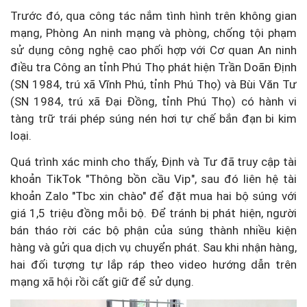
Trước đó, qua công tác nắm tình hình trên không gian
mạng, Phòng An ninh mạng và phòng, chống tội phạm
sử dụng công nghệ cao phối hợp với Cơ quan An ninh
điều tra Công an tỉnh Phú Thọ phát hiện Trần Doãn Định
(SN 1984, trú xã Vĩnh Phú, tỉnh Phú Thọ) và Bùi Văn Tư
(SN 1984, trú xã Đại Đồng, tỉnh Phú Thọ) có hành vi
tàng trữ trái phép súng nén hơi tự chế bắn đạn bi kim
loại.
Quá trình xác minh cho thấy, Định và Tư đã truy cập tài
khoản TikTok "Thông bồn cầu Vip", sau đó liên hệ tài
khoản Zalo "Tbc xin chào" để đặt mua hai bộ súng với
giá 1,5 triệu đồng mỗi bộ. Để tránh bị phát hiện, người
bán tháo rời các bộ phận của súng thành nhiều kiện
hàng và gửi qua dịch vụ chuyển phát. Sau khi nhận hàng,
hai đối tượng tự lắp ráp theo video hướng dẫn trên
mạng xã hội rồi cất giữ để sử dụng.