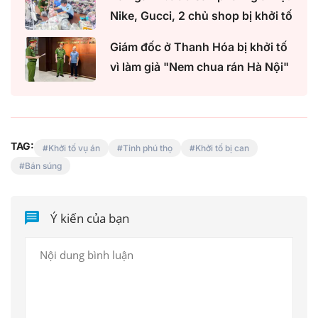
Nike, Gucci, 2 chủ shop bị khởi tố
Giám đốc ở Thanh Hóa bị khởi tố
vì làm giả "Nem chua rán Hà Nội"
TAG:
Khởi tố vụ án
Tỉnh phú thọ
Khởi tố bị can
Bán súng
Ý kiến của bạn