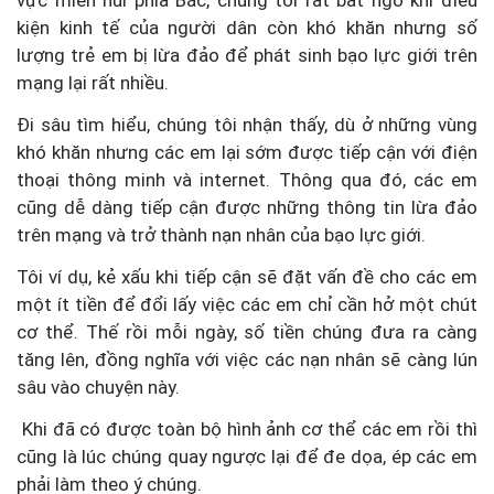
vực miền núi phía Bắc, chúng tôi rất bất ngờ khi điều
kiện kinh tế của người dân còn khó khăn nhưng số
lượng trẻ em bị lừa đảo để phát sinh bạo lực giới trên
mạng lại rất nhiều.
Đi sâu tìm hiểu, chúng tôi nhận thấy, dù ở những vùng
khó khăn nhưng các em lại sớm được tiếp cận với điện
thoại thông minh và internet. Thông qua đó, các em
cũng dễ dàng tiếp cận được những thông tin lừa đảo
trên mạng và trở thành nạn nhân của bạo lực giới.
Tôi ví dụ, kẻ xấu khi tiếp cận sẽ đặt vấn đề cho các em
một ít tiền để đổi lấy việc các em chỉ cần hở một chút
cơ thể. Thế rồi mỗi ngày, số tiền chúng đưa ra càng
tăng lên, đồng nghĩa với việc các nạn nhân sẽ càng lún
sâu vào chuyện này.
Khi đã có được toàn bộ hình ảnh cơ thể các em rồi thì
cũng là lúc chúng quay ngược lại để đe dọa, ép các em
phải làm theo ý chúng.