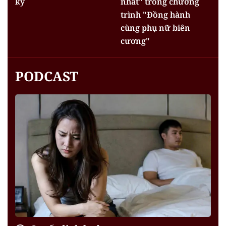
kỳ
nhất" trong chương
trình "Đồng hành
cùng phụ nữ biên
cương"
PODCAST