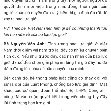
như quyền lực chỉ nằm trong tay một người, người đó
quyết định mọi việc trong nhà, đồng thời ngăn cản
người khác có quyền đưa ra ý kiến thì gia đình đó rất dễ
xảy ra bạo lực giới.
PV: Theo bà, Việt Nam nên làm gì để có những thành tựu
lớn hơn nữa về xóa bỏ bạo lực giới?
Bà Nguyễn Vân Anh:
Tình trạng bạo lực giới ở Việt
Nam thời điểm vài năm trở lại đây có nhiều chuyển biến
tích cực. Nếu như trước đây, các nạn nhân của bạo lực
giới đa số đều chọn giải pháp im lặng thì giờ đây, họ đã
dám đứng lên, chia sẻ câu chuyện của mình.
Bên cạnh đó, hệ thống pháp luật cũng có thay đổi với
sự ra đời của Luật Phòng, chống bạo lực gia đình. Mặt
khác, các cơ quan, đoàn thể như Hội LHPN, Công an…
cũng đã vào cuộc quyết liệt trong việc chung tay đẩy
lùi tình trạng bạo lực giới.