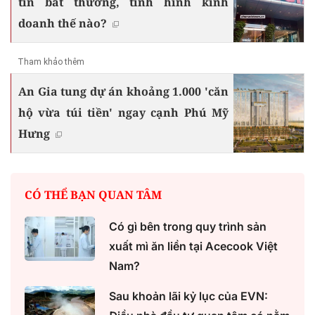
tin bất thường, tình hình kinh
doanh thế nào?
Tham khảo thêm
An Gia tung dự án khoảng 1.000 'căn
hộ vừa túi tiền' ngay cạnh Phú Mỹ
Hưng
CÓ THỂ BẠN QUAN TÂM
Có gì bên trong quy trình sản
xuất mì ăn liền tại Acecook Việt
Nam?
Sau khoản lãi kỷ lục của EVN: