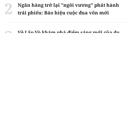
Ngân hàng trở lại "ngôi vương" phát hành
trái phiếu: Báo hiệu cuộc đua vốn mới
Về Lấp Vò khám phá điểm sáng mới của du
lịch cộng đồng
Từ 4/8, chính thức lọc ảo xét tuyển đại học
2026
Gian lận thi ở Tuyên Quang: Bộ GD-ĐT công
bố phương án xử lý vào sáng 5/8
Chiến dịch 500 ngày