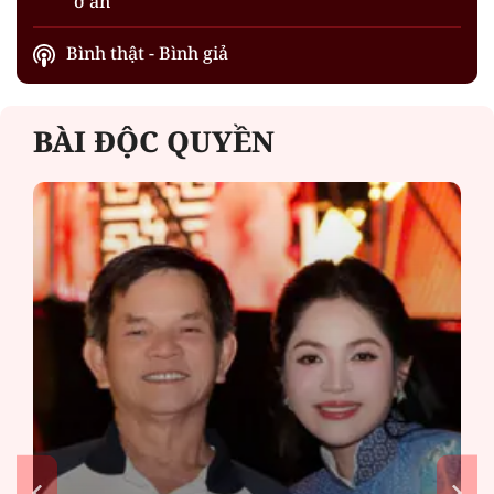
"ở ẩn"
Bình thật - Bình giả
BÀI ĐỘC QUYỀN