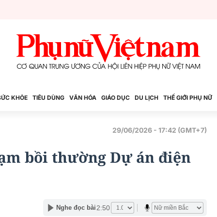
SỨC KHỎE
TIÊU DÙNG
VĂN HÓA
GIÁO DỤC
DU LỊCH
THẾ GIỚI PHỤ NỮ
29/06/2026 - 17:42 (GMT+7)
hạm bồi thường Dự án điện
2:50
Nghe đọc bài