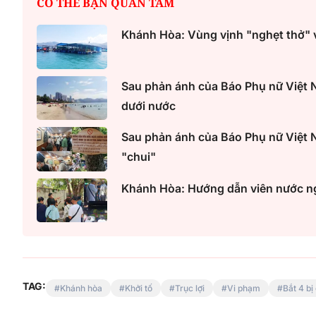
CÓ THỂ BẠN QUAN TÂM
Khánh Hòa: Vùng vịnh "nghẹt thở" v
Một cuộc hôn nhân tan v
Sau phản ánh của Báo Phụ nữ Việt Na
mảnh đất và bản án vì lẽ
dưới nước
bằng
Sau phản ánh của Báo Phụ nữ Việt N
"chui"
Khánh Hòa: Hướng dẫn viên nước ngo
TAG:
Khánh hòa
Khởi tố
Trục lợi
Vi phạm
Bắt 4 bị