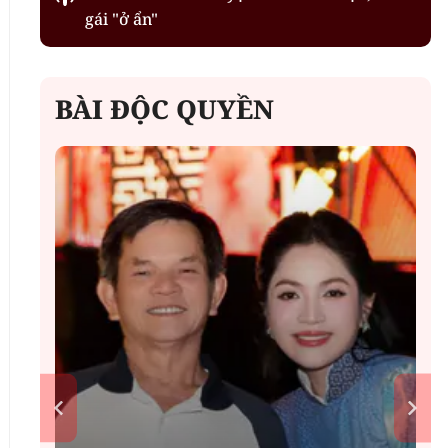
gái "ở ẩn"
BÀI ĐỘC QUYỀN