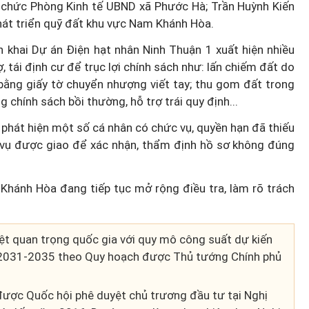
g chức Phòng Kinh tế UBND xã Phước Hà; Trần Huỳnh Kiến
hát triển quỹ đất khu vực Nam Khánh Hòa.
ển khai Dự án Điện hạt nhân Ninh Thuận 1 xuất hiện nhiều
ợ, tái định cư để trục lợi chính sách như: lấn chiếm đất do
bằng giấy tờ chuyển nhượng viết tay; thu gom đất trong
chính sách bồi thường, hỗ trợ trái quy định...
 phát hiện một số cá nhân có chức vụ, quyền hạn đã thiếu
m vụ được giao để xác nhận, thẩm định hồ sơ không đúng
 Khánh Hòa đang tiếp tục mở rộng điều tra, làm rõ trách
ệt quan trọng quốc gia với quy mô công suất dự kiến
2031-2035 theo Quy hoạch được Thủ tướng Chính phủ
ược Quốc hội phê duyệt chủ trương đầu tư tại Nghị