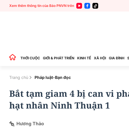
Xem thêm thông tin của Báo PNVN trên
THỜI CUỘC
GIỚI & PHÁT TRIỂN
KINH TẾ
XÃ HỘI
GIA ĐÌNH
Trang chủ
Pháp luật-Bạn đọc
Bắt tạm giam 4 bị can vi p
hạt nhân Ninh Thuận 1
Hương Thảo