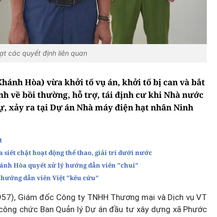
ạt các quyết định liên quan
Khánh Hòa) vừa khởi tố vụ án, khởi tố bị can và bắt
nh về bồi thường, hỗ trợ, tái định cư khi Nhà nước
sự, xảy ra tại Dự án Nhà máy điện hạt nhân Ninh
t
iết chặt hoạt động thể thao, giải trí dưới nước
ánh Hòa quyết xử lý hướng dẫn viên "chui"
 hướng dẫn viên Việt "kêu cứu"
957), Giám đốc Công ty TNHH Thương mại và Dịch vụ VT
công chức Ban Quản lý Dự án đầu tư xây dựng xã Phước