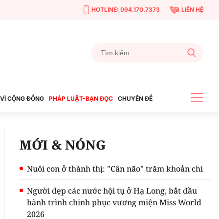
HOTLINE: 094.170.7373
LIÊN HỆ
VÌ CỘNG ĐỒNG
PHÁP LUẬT-BẠN ĐỌC
CHUYÊN ĐỀ
MỚI & NÓNG
Nuôi con ở thành thị: "Cân não" trăm khoản chi
Người đẹp các nước hội tụ ở Hạ Long, bắt đầu
hành trình chinh phục vương miện Miss World
2026