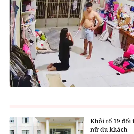
Khởi tố 19 đối
nữ du khách