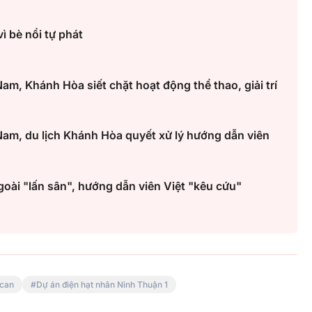
ì bè nổi tự phát
Hà Nội thu hút bác sĩ về trạm y
ỡ, 3
tế, tạo điều kiện để người dân
m, Khánh Hòa siết chặt hoạt động thể thao, giải trí
 công
tiếp cận các dịch vụ y tế kỹ thuậ
cao
am, du lịch Khánh Hòa quyết xử lý hướng dẫn viên
ài "lấn sân", hướng dẫn viên Việt "kêu cứu"
 can
Dự án điện hạt nhân Ninh Thuận 1