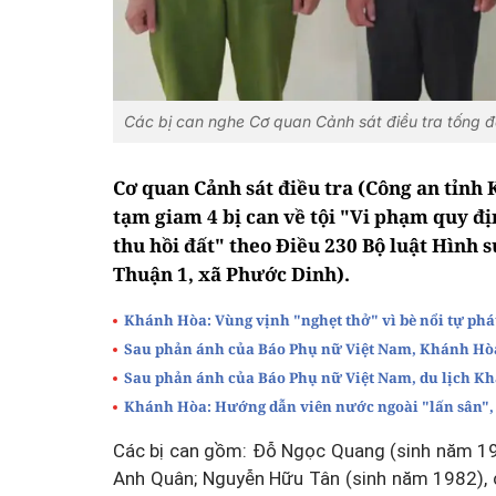
Các bị can nghe Cơ quan Cảnh sát điều tra tống đ
Cơ quan Cảnh sát điều tra (Công an tỉnh 
tạm giam 4 bị can về tội "Vi phạm quy đị
thu hồi đất" theo Điều 230 Bộ luật Hình 
Thuận 1, xã Phước Dinh).
Khánh Hòa: Vùng vịnh "nghẹt thở" vì bè nổi tự phá
Sau phản ánh của Báo Phụ nữ Việt Nam, Khánh Hòa s
Sau phản ánh của Báo Phụ nữ Việt Nam, du lịch Kh
Khánh Hòa: Hướng dẫn viên nước ngoài "lấn sân",
Các bị can gồm: Đỗ Ngọc Quang (sinh năm 1
Anh Quân; Nguyễn Hữu Tân (sinh năm 1982), 