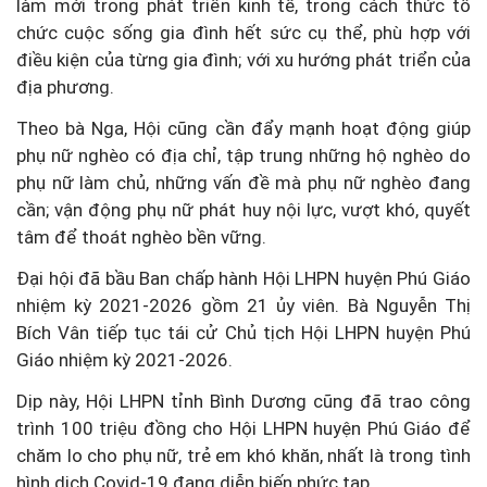
làm mới trong phát triển kinh tế, trong cách thức tổ
chức cuộc sống gia đình hết sức cụ thể, phù hợp với
điều kiện của từng gia đình; với xu hướng phát triển của
địa phương.
Theo bà Nga, Hội cũng cần đẩy mạnh hoạt động giúp
phụ nữ nghèo có địa chỉ, tập trung những hộ nghèo do
phụ nữ làm chủ, những vấn đề mà phụ nữ nghèo đang
cần; vận động phụ nữ phát huy nội lực, vượt khó, quyết
tâm để thoát nghèo bền vững.
Đại hội đã bầu Ban chấp hành Hội LHPN huyện Phú Giáo
nhiệm kỳ 2021-2026 gồm 21 ủy viên. Bà Nguyễn Thị
Bích Vân tiếp tục tái cử Chủ tịch Hội LHPN huyện Phú
Giáo nhiệm kỳ 2021-2026.
Dịp này, Hội LHPN tỉnh Bình Dương cũng đã trao công
trình 100 triệu đồng cho Hội LHPN huyện Phú Giáo để
chăm lo cho phụ nữ, trẻ em khó khăn, nhất là trong tình
hình dịch Covid-19 đang diễn biến phức tạp.