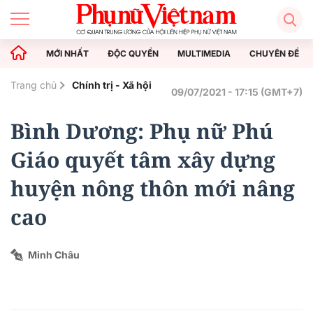
MỚI NHẤT
ĐỘC QUYỀN
MULTIMEDIA
CHUYÊN ĐỀ
Trang chủ
Chính trị - Xã hội
09/07/2021 - 17:15 (GMT+7)
Bình Dương: Phụ nữ Phú
Giáo quyết tâm xây dựng
huyện nông thôn mới nâng
cao
Minh Châu