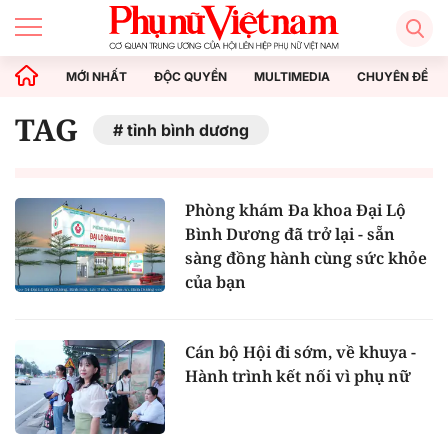
MỚI NHẤT
ĐỘC QUYỀN
MULTIMEDIA
CHUYÊN ĐỀ
TAG
tỉnh bình dương
Phòng khám Đa khoa Đại Lộ
Bình Dương đã trở lại - sẵn
sàng đồng hành cùng sức khỏe
của bạn
Cán bộ Hội đi sớm, về khuya -
Hành trình kết nối vì phụ nữ