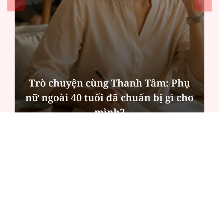
Trò chuyện cùng Thanh Tâm: Phụ
nữ ngoài 40 tuổi đã chuẩn bị gì cho
mình?
ĐỌC NHIỀU
Công an Hà Nội xử lý loạt quán game hoạt
động xuyên đêm