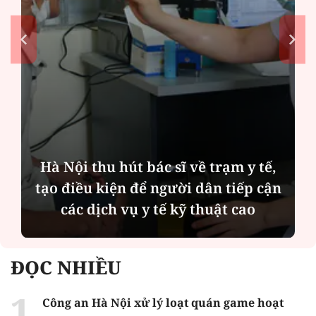
Diễn đàn tháng 8: Ca sĩ Duyên
Quỳnh càng trân trọng thời gian
bên cha sau biến cố của gia đình
ĐỌC NHIỀU
Công an Hà Nội xử lý loạt quán game hoạt