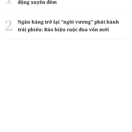
động xuyên đêm
Ngân hàng trở lại "ngôi vương" phát hành
trái phiếu: Báo hiệu cuộc đua vốn mới
Về Lấp Vò khám phá điểm sáng mới của du
lịch cộng đồng
Từ 4/8, chính thức lọc ảo xét tuyển đại học
2026
Gian lận thi ở Tuyên Quang: Bộ GD-ĐT công
bố phương án xử lý vào sáng 5/8