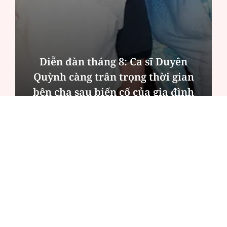
Diễn đàn tháng 8: Ca sĩ Duyên
Quỳnh càng trân trọng thời gian
bên cha sau biến cố của gia đình
ĐỌC NHIỀU
Công an Hà Nội xử lý loạt quán game hoạt
động xuyên đêm
Ngân hàng trở lại "ngôi vương" phát hành
trái phiếu: Báo hiệu cuộc đua vốn mới