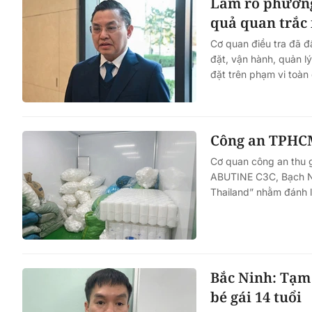
Làm rõ phương 
quả quan trắc
Cơ quan điều tra đã đ
đặt, vận hành, quản l
đặt trên phạm vi toàn
Công an TPHCM
Cơ quan công an thu 
ABUTINE C3C, Bạch Ng
Thailand” nhằm đánh l
Bắc Ninh: Tạm 
bé gái 14 tuổi