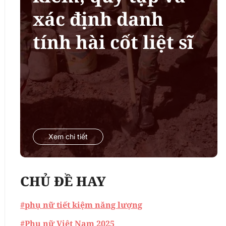
xác định danh
tính hài cốt liệt sĩ
Xem chi tiết
CHỦ ĐỀ HAY
#phụ nữ tiết kiệm năng lượng
#Phụ nữ Việt Nam 2025