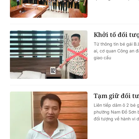
Một cuộc hôn nhân tan v
mảnh đất và bản án vì lẽ
Khởi tố đối tượ
bằng
Từ thông tin bé gái B
ai, cơ quan Công an đ
giao cấu
Tạm giữ đối tượ
Liên tiếp dâm ô 2 bé g
phường Nam Đồ Sơn bắ
đối tượng về hành vi d