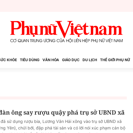
SỨC KHỎE
TIÊU DÙNG
VĂN HÓA
GIÁO DỤC
DU LỊCH
THẾ GIỚI PHỤ NỮ
 đàn ông say rượu quậy phá trụ sở UBND xã
n đã sử dụng rượu bia, Lương Văn Hải xông vào trụ sở UBND xã
ng Yên), chửi bới, đập phá tài sản và có lời nói xúc phạm cán bộ