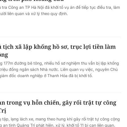
tra Công an TP Hà Nội đã khởi tố vụ án để tiếp tục điều tra, làm
ười liên quan và xử lý theo quy định.
tịch xã lập khống hồ sơ, trục lợi tiền làm
ông
g 177m đường bê tông, nhiều hồ sơ nghiệm thu vẫn bị lập khống
triệu đồng ngân sách Nhà nước. Liên quan vụ việc, nguyên Chủ
giám đốc doanh nghiệp ở Thanh Hóa đã bị khởi tố.
an trong vụ hỗn chiến, gây rối trật tự công
Trị
 tập, lạng lách xe, mang theo hung khí gây rối trật tự công cộng
an tỉnh Quảng Trị phát hiện, xử lý, khởi tố 11 bị can liên quan.