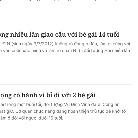
Hà Nội thu hút bác sĩ về trạm y
ỡ, 3
tế, tạo điều kiện để người dân
 công
tiếp cận các dịch vụ y tế kỹ thuậ
ng nhiều lần giao cấu với bé gái 14 tuổi
cao
.L.Đ.N (sinh ngày 3/7/2012) không rõ đang ở đâu, làm gì cùng với
ã vào cuộc xác minh và làm rõ cháu N. bị đối tượng Hải nhiều lần
ng có hành vi bỉ ổi với 2 bé gái
ái trong một buổi tối, đối tượng Vũ Đình Vinh đã bị Công an
t giữ. Cơ quan chức năng đang hoàn thiện thủ tục để khởi tố
âm ô đối với người dưới 16 tuổi.