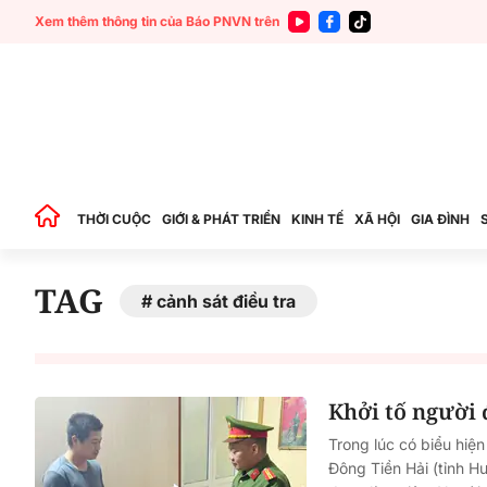
Xem thêm thông tin của Báo PNVN trên
THỜI CUỘC
GIỚI & PHÁT TRIỂN
KINH TẾ
XÃ HỘI
GIA ĐÌNH
TAG
cảnh sát điều tra
Khởi tố người
Trong lúc có biểu hiệ
Đông Tiền Hải (tỉnh Hư