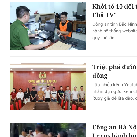
Khởi tố 10 đối
Chả TV"
Công an tỉnh Bắc Ninh
hành hệ thống website
quy mô lớn.
Triệt phá đườn
đồng
Lập nhiều kênh Youtu
nhằm dụ người xem chu
Ruby giả để lừa đảo, 
Công an Hà Nội
Lexus hành hu