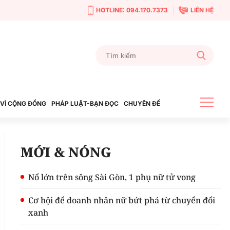
HOTLINE: 094.170.7373
LIÊN HỆ
VÌ CỘNG ĐỒNG
PHÁP LUẬT-BẠN ĐỌC
CHUYÊN ĐỀ
MỚI & NÓNG
Nổ lớn trên sông Sài Gòn, 1 phụ nữ tử vong
Cơ hội để doanh nhân nữ bứt phá từ chuyển đổi
xanh