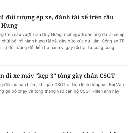
ữ đối tượng ép xe, đánh tài xế trên cầu
y Hưng
g trên cầu vượt Trần Duy Hưng, một người đàn ông đã lái xe ép
 chửi bới rồi hành hung tài xế, gây bức xúc dư luận. Công an TP
 sự đối tượng để điều tra hành vi gây rối trật tự công cộng.
n đi xe máy "kẹp 3" tông gãy chân CSGT
g đội mũ bảo hiểm, khi gặp CSGT ra hiệu lệnh dừng xe, Bùi Văn
ng ga bỏ chạy và tông thẳng vào cán bộ CSGT khiến anh này