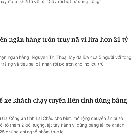
ày đã bị khởi tố về tội "Gây rối trật tự công cộng".
ên ngân hàng trốn truy nã vì lừa hơn 21 tỷ
 hạn ngân hàng, Nguyễn Thị Thoại My đã lừa của 5 người với tổng
 trả nợ và tiêu sài cá nhân rồi bỏ trốn khỏi nơi cư trú.
xế xe khách chạy tuyến liên tỉnh dùng bằng
 tra Công an tỉnh Lai Châu cho biết, mở rộng chuyên án bí số
i tố thêm 2 đối tượng, lật tẩy hành vi dùng bằng lái xe khách
 25 chứng chỉ nghề nhằm trục lợi.