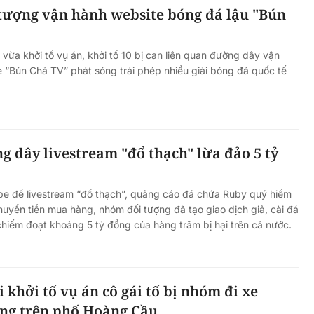
 tượng vận hành website bóng đá lậu "Bún
 vừa khởi tố vụ án, khởi tố 10 bị can liên quan đường dây vận
 “Bún Chả TV” phát sóng trái phép nhiều giải bóng đá quốc tế
g dây livestream "đổ thạch" lừa đảo 5 tỷ
be để livestream “đổ thạch”, quảng cáo đá chứa Ruby quý hiếm
yển tiền mua hàng, nhóm đối tượng đã tạo giao dịch giả, cài đá
chiếm đoạt khoảng 5 tỷ đồng của hàng trăm bị hại trên cả nước.
 khởi tố vụ án cô gái tố bị nhóm đi xe
ng trên phố Hoàng Cầu