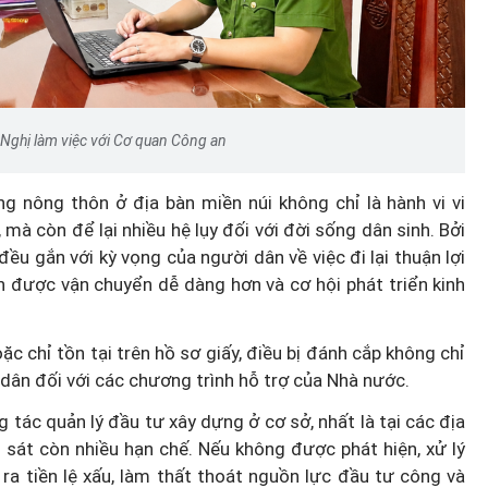
Podcast: Đi chợ, thanh toán,
Nghị làm việc với Cơ quan Công an
trong
chuyển tiền - Phụ nữ làm chủ v
ửa đổi
điện tử
ng nông thôn ở địa bàn miền núi không chỉ là hành vi vi
à còn để lại nhiều hệ lụy đối với đời sống dân sinh. Bởi
u gắn với kỳ vọng của người dân về việc đi lại thuận lợi
n được vận chuyển dễ dàng hơn và cơ hội phát triển kinh
hoặc chỉ tồn tại trên hồ sơ giấy, điều bị đánh cắp không chỉ
 dân đối với các chương trình hỗ trợ của Nhà nước.
tác quản lý đầu tư xây dựng ở cơ sở, nhất là tại các địa
m sát còn nhiều hạn chế. Nếu không được phát hiện, xử lý
 ra tiền lệ xấu, làm thất thoát nguồn lực đầu tư công và