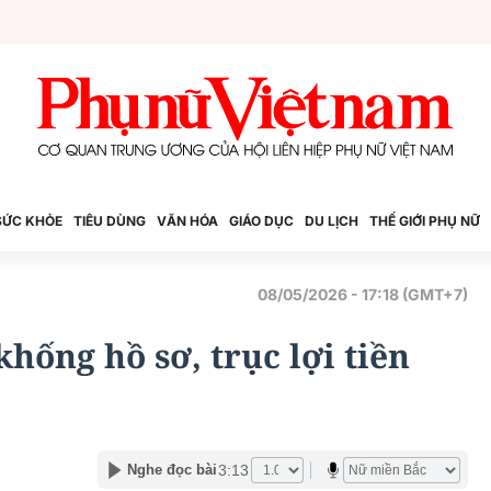
SỨC KHỎE
TIÊU DÙNG
VĂN HÓA
GIÁO DỤC
DU LỊCH
THẾ GIỚI PHỤ NỮ
08/05/2026 - 17:18 (GMT+7)
khống hồ sơ, trục lợi tiền
3:13
Nghe đọc bài