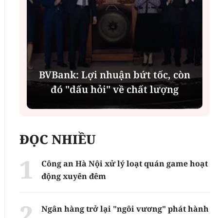
í
BVBank: Lợi nhuận bứt tốc, còn
đó "dấu hỏi" về chất lượng
ĐỌC NHIỀU
Công an Hà Nội xử lý loạt quán game hoạt
động xuyên đêm
Ngân hàng trở lại "ngôi vương" phát hành