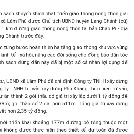
h sách khuyến khích phát triển giao thông nông thôn giai
 xã Lâm Phú được Chủ tịch UBND huyện Lang Chánh (cũ)
 1 km đường giao thông nông thôn tại bản Cháo Pi - địa
ng Chánh trước đây.
ằm từng bước hoàn thiện hạ tầng giao thông khu vực vùng
n kinh tế - xã hội, nâng cao đời sống cho đồng bào dân tộc
chính sách đúng đắn này đã bị một số cá nhân lợi dụng để
ầu tư, UBND xã Lâm Phú đã chỉ định Công ty TNHH xây dựng
g ty TNHH tư vấn xây dựng Phú Khang thực hiện tư vấn,
 án thành 2 gói thầu có giá trị xây lắp dưới 1 tỷ đồng để
488m; gói thầu số 2 dài hơn 511m. Tổng giá trị xây dựng
yệt hơn 2,35 tỷ đồng.
hỉ mới triển khai khoảng 177m đường bê tông thuộc một
ại không được thực hiện theo thiết kế, dự toán đã được