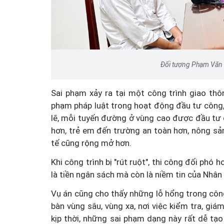
Đối tượng Phạm Văn 
Đổi mới tư duy quản lý 
Luật An toàn thực phẩm s
Sai phạm xảy ra tại một công trình giao thô
phạm pháp luật trong hoạt động đầu tư công, m
lẽ, mỗi tuyến đường ở vùng cao được đầu tư đề
hơn, trẻ em đến trường an toàn hơn, nông sả
tế cũng rộng mở hơn.
Khi công trình bị "rút ruột", thi công đối phó 
là tiền ngân sách mà còn là niềm tin của Nhân
Vụ án cũng cho thấy những lỗ hổng trong công 
bàn vùng sâu, vùng xa, nơi việc kiểm tra, giá
kịp thời, những sai phạm dạng này rất dễ tạo