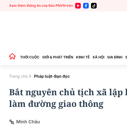
Xem thêm thông tin của Báo PNVN trên
THỜI CUỘC
GIỚI & PHÁT TRIỂN
KINH TẾ
XÃ HỘI
GIA ĐÌNH
Trang chủ
Pháp luật-Bạn đọc
Bắt nguyên chủ tịch xã lập 
làm đường giao thông
Minh Châu