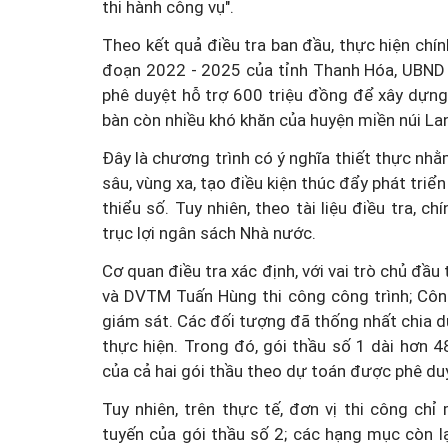
thi hành công vụ".
Theo kết quả điều tra ban đầu, thực hiện chín
đoạn 2022 - 2025 của tỉnh Thanh Hóa, UBND
phê duyệt hỗ trợ 600 triệu đồng để xây dựng
bàn còn nhiều khó khăn của huyện miền núi La
Đây là chương trình có ý nghĩa thiết thực nh
sâu, vùng xa, tạo điều kiện thúc đẩy phát triể
thiểu số. Tuy nhiên, theo tài liệu điều tra, 
trục lợi ngân sách Nhà nước.
Cơ quan điều tra xác định, với vai trò chủ đ
và DVTM Tuấn Hùng thi công công trình; Côn
giám sát. Các đối tượng đã thống nhất chia dự
thực hiện. Trong đó, gói thầu số 1 dài hơn 
của cả hai gói thầu theo dự toán được phê du
Tuy nhiên, trên thực tế, đơn vị thi công c
tuyến của gói thầu số 2; các hạng mục còn l