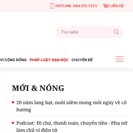
HOTLINE: 094.170.7373
LIÊN HỆ
VÌ CỘNG ĐỒNG
PHÁP LUẬT-BẠN ĐỌC
CHUYÊN ĐỀ
MỚI & NÓNG
20 năm lang bạt, nuôi niềm mong mỏi ngày về cố
hương
Podcast: Đi chợ, thanh toán, chuyển tiền - Phụ nữ
làm chủ ví điện tử