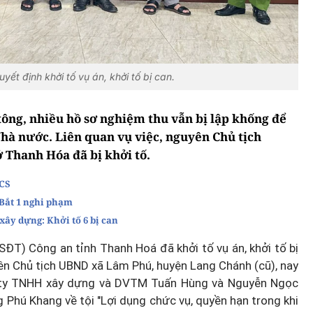
t định khởi tố vụ án, khởi tố bị can.
ông, nhiều hồ sơ nghiệm thu vẫn bị lập khống để
Nhà nước. Liên quan vụ việc, nguyên Chủ tịch
 Thanh Hóa đã bị khởi tố.
HCS
 Bắt 1 nghi phạm
xây dựng: Khởi tố 6 bị can
ĐT) Công an tỉnh Thanh Hoá đã khởi tố vụ án, khởi tố bị
ên Chủ tịch UBND xã Lâm Phú, huyện Lang Chánh (cũ), nay
g ty TNHH xây dựng và DVTM Tuấn Hùng và Nguyễn Ngọc
Phú Khang về tội "Lợi dụng chức vụ, quyền hạn trong khi