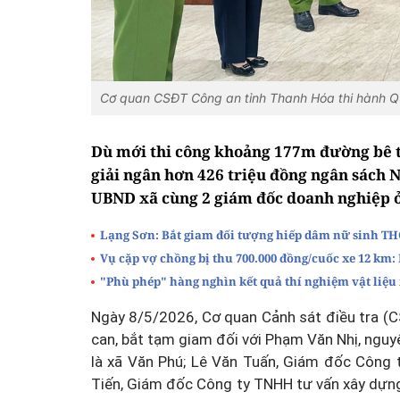
Cơ quan CSĐT Công an tỉnh Thanh Hóa thi hành Quyế
Dù mới thi công khoảng 177m đường bê t
giải ngân hơn 426 triệu đồng ngân sách 
UBND xã cùng 2 giám đốc doanh nghiệp ở
Lạng Sơn: Bắt giam đối tượng hiếp dâm nữ sinh T
Vụ cặp vợ chồng bị thu 700.000 đồng/cuốc xe 12 km:
"Phù phép" hàng nghìn kết quả thí nghiệm vật liệu 
Ngày 8/5/2026, Cơ quan Cảnh sát điều tra (CS
can, bắt tạm giam đối với Phạm Văn Nhị, nguy
là xã Văn Phú; Lê Văn Tuấn, Giám đốc Côn
Tiến, Giám đốc Công ty TNHH tư vấn xây dựng 