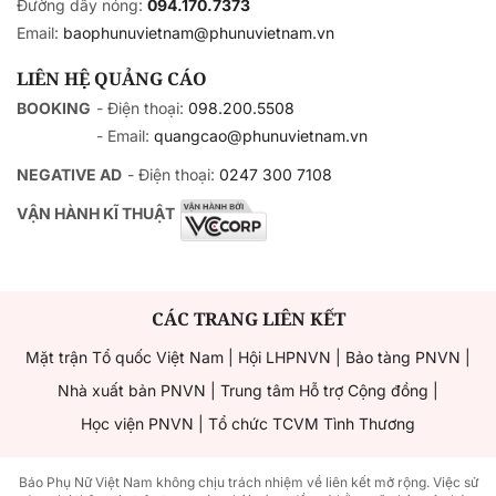
Đường dây nóng:
094.170.7373
Email:
baophunuvietnam@phunuvietnam.vn
LIÊN HỆ QUẢNG CÁO
BOOKING
- Điện thoại:
098.200.5508
- Email:
quangcao@phunuvietnam.vn
NEGATIVE AD
- Điện thoại:
0247 300 7108
VẬN HÀNH KĨ THUẬT
CÁC TRANG LIÊN KẾT
Mặt trận Tổ quốc Việt Nam
|
Hội LHPNVN
|
Bảo tàng PNVN
|
Nhà xuất bản PNVN
|
Trung tâm Hỗ trợ Cộng đồng
|
Học viện PNVN
|
Tổ chức TCVM Tình Thương
Báo Phụ Nữ Việt Nam không chịu trách nhiệm về liên kết mở rộng. Việc sử