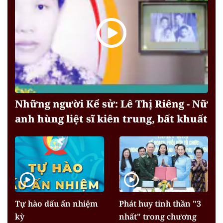
Những người Kể sử: Lê Thị Riêng - Nữ
anh hùng liệt sĩ kiên trung, bất khuất
Tự hào dấu ấn nhiệm
Phát huy tinh thần "3
kỳ
nhất" trong chương