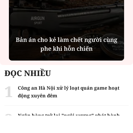
Bản án cho kẻ làm chết người cùng
phe khi hỗn chiến
ĐỌC NHIỀU
Công an Hà Nội xử lý loạt quán game hoạt
động xuyên đêm
Ngân hàng trở lại "ngôi vương" phát hành
trái phiếu: Báo hiệu cuộc đua vốn mới