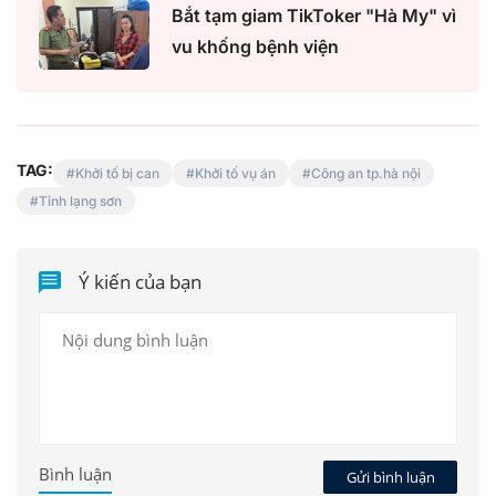
Bắt tạm giam TikToker "Hà My" vì
vu khống bệnh viện
TAG:
Khởi tố bị can
Khởi tố vụ án
Công an tp.hà nội
Tỉnh lạng sơn
Ý kiến của bạn
Bình luận
Gửi bình luận