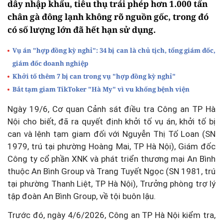
dây nhập khẩu, tiêu thụ trái phép hơn 1.000 tấn
chân gà đông lạnh không rõ nguồn gốc, trong đó
có số lượng lớn đã hết hạn sử dụng.
Vụ án "hợp đồng kỳ nghỉ": 34 bị can là chủ tịch, tổng giám đốc,
giám đốc doanh nghiệp
Khởi tố thêm 7 bị can trong vụ "hợp đồng kỳ nghỉ"
Bắt tạm giam TikToker "Hà My" vì vu khống bệnh viện
Ngày 19/6, Cơ quan Cảnh sát điều tra Công an TP Hà
Nội cho biết, đã ra quyết định khởi tố vụ án, khởi tố bị
can và lệnh tạm giam đối với Nguyễn Thị Tố Loan (SN
1979, trú tại phường Hoàng Mai, TP Hà Nội), Giám đốc
Công ty cổ phần XNK và phát triển thương mại An Bình
thuộc An Bình Group và Trang Tuyết Ngọc (SN 1981, trú
tại phường Thanh Liệt, TP Hà Nội), Trưởng phòng trợ lý
tập đoàn An Bình Group, về tội
buôn lậu
.
Trước đó, ngày 4/6/2026, Công an TP Hà Nội kiểm tra,