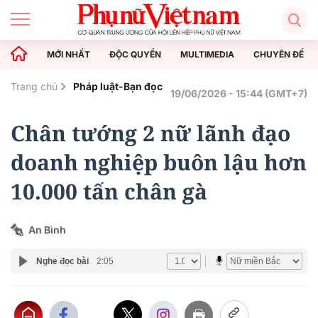
MỚI NHẤT
ĐỘC QUYỀN
MULTIMEDIA
CHUYÊN ĐỀ
Trang chủ
Pháp luật-Bạn đọc
19/06/2026 - 15:44 (GMT+7)
Chân tướng 2 nữ lãnh đạo
doanh nghiệp buôn lậu hơn
10.000 tấn chân gà
An Bình
Nghe đọc bài
2:05