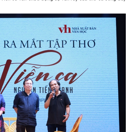
Podcast: Đi chợ, thanh toán,
trong
chuyển tiền - Phụ nữ làm chủ v
ửa đổi
điện tử