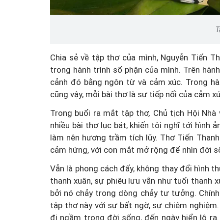
T
Chia sẻ về tập thơ của mình, Nguyễn Tiến Tha
trong hành trình số phận của mình. Trên hành 
cảnh đó bằng ngôn từ và cảm xúc. Trong hàn
cũng vậy, mỗi bài thơ là sự tiếp nối của cảm x
Trong buổi ra mắt tập thơ
,
Chủ tịch Hội Nhà
nhiều bài thơ lục bát, khiến tôi nghĩ tới hình
làm nên hương trầm tích lũy. Thơ Tiến Thanh 
cảm hứng, với con mắt mở rộng để nhìn đời sốn
Vẫn là phong cách đấy, không thay đổi hình t
thanh xuân, sự phiêu lưu vẫn như tuổi thanh
bởi nó chảy trong dòng chảy tư tưởng. Chính 
tập thơ này với sự bất ngờ, sự chiêm nghiệm
đi ngầm trong đời sống, đến ngày hiển lộ ra