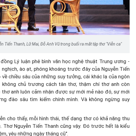
n Tiến Thanh, Lữ Mai, Đỗ Anh Vũ trong buổi ra mắt tập thơ "Viễn ca"
 đồng Lý luận phê bình văn học nghệ thuật Trung ương -
nh nghịch, ào ạt, phóng khoáng trước đây của Nguyễn Tiến
 về chiều sâu của những suy tưởng, cái khác lạ của ngôn
 không chủ trương cách tân thơ, thậm chí thơ anh còn
ọc thơ anh luôn cảm nhận được sự mới mẻ nào đó, sự mới
ng đào sâu tìm kiếm chính mình. Và không ngừng suy
ễn cho thấy, mỗi hình thái, thế dạng thơ có khả năng thu
g. Thơ Nguyễn Tiến Thanh cũng vậy. Đó trước hết là kiểu
ệm, yêu những ngày tháng cũ".