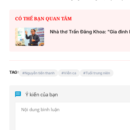
CÓ THỂ BẠN QUAN TÂM
Nhà thơ Trần Đăng Khoa: "Gia đình l
TAG:
Nguyễn tiến thanh
Viễn ca
Tuổi trung niên
Ý kiến của bạn