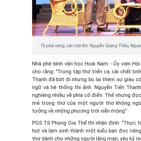
Từ phải sang, các nhà thơ: Nguyễn Quang Thiều, Nguyễ
Nhà phê bình văn học Hoài Nam - Ủy viên Hội
cho rằng: "Trong tập thơ
Viễn ca,
cái chất ti
Thanh đã bớt đi nhưng bù lại thêm sự giàu có
ngữ và hệ thống thi ảnh. Nguyễn Tiến Thanh
nghiêng nhiều về phía cổ điển. Thế nhưng đ
mẻ trong thơ của một người thơ không ngừ
tưởng về những phương trời viễn mộng".
PGS.TS Phùng Gia Thế thì nhận định: "
Thực ti
hút và làm sinh thành một kiểu bạn đọc riên
thơ dành cho những người lãng mạn, yêu kỷ ni