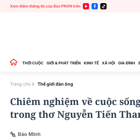
Xem thêm thông tin của Báo PNVN trên
THỜI CUỘC
GIỚI & PHÁT TRIỂN
KINH TẾ
XÃ HỘI
GIA ĐÌNH
Trang chủ
Thế giới đàn ông
Chiêm nghiệm về cuộc sống,
trong thơ Nguyễn Tiến Tha
Bảo Minh