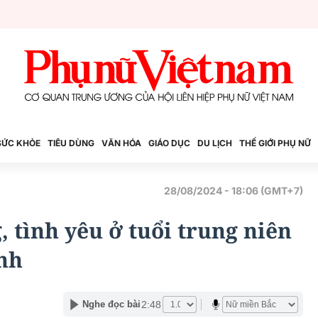
SỨC KHỎE
TIÊU DÙNG
VĂN HÓA
GIÁO DỤC
DU LỊCH
THẾ GIỚI PHỤ NỮ
28/08/2024 - 18:06 (GMT+7)
 tình yêu ở tuổi trung niên
nh
2:48
Nghe đọc bài