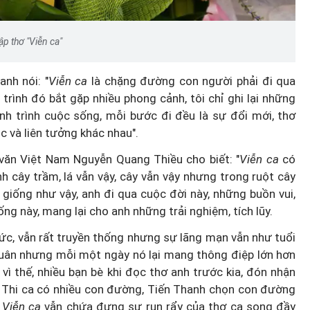
ập thơ "Viễn ca"
nh nói: "
Viễn ca
là chặng đường con người phải đi qua
trình đó bắt gặp nhiều phong cảnh, tôi chỉ ghi lại những
h trình cuộc sống, mỗi bước đi đều là sự đổi mới, thơ
úc và liên tưởng khác nhau".
 văn Việt Nam Nguyễn Quang Thiều cho biết: "
Viễn ca
có
 ảnh cây trầm, lá vẫn vậy, cây vẫn vậy nhưng trong ruột cây
giống như vậy, anh đi qua cuộc đời này, những buồn vui,
g này, mang lại cho anh những trải nghiệm, tích lũy.
hức, vẫn rất truyền thống nhưng sự lãng mạn vẫn như tuổi
 xuân nhưng mỗi một ngày nó lại mang thông điệp lớn hơn
vì thế, nhiều bạn bè khi đọc thơ anh trước kia, đón nhận
. Thi ca có nhiều con đường, Tiến Thanh chọn con đường
.
Viễn ca
vẫn chứa đựng sự run rẩy của thơ ca song đầy