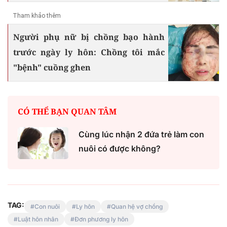
Tham khảo thêm
Người phụ nữ bị chồng bạo hành
trước ngày ly hôn: Chồng tôi mắc
"bệnh" cuồng ghen
CÓ THỂ BẠN QUAN TÂM
Cùng lúc nhận 2 đứa trẻ làm con
nuôi có được không?
TAG:
Con nuôi
Ly hôn
Quan hệ vợ chồng
Luật hôn nhân
Đơn phương ly hôn