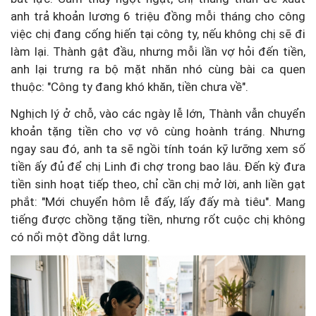
anh trả khoản lương 6 triệu đồng mỗi tháng cho công
việc chị đang cống hiến tại công ty, nếu không chị sẽ đi
làm lại. Thành gật đầu, nhưng mỗi lần vợ hỏi đến tiền,
anh lại trưng ra bộ mặt nhăn nhó cùng bài ca quen
thuộc: "Công ty đang khó khăn, tiền chưa về".
Nghịch lý ở chỗ, vào các ngày lễ lớn, Thành vẫn chuyển
khoản tặng tiền cho vợ vô cùng hoành tráng. Nhưng
ngay sau đó, anh ta sẽ ngồi tính toán kỹ lưỡng xem số
tiền ấy đủ để chị Linh đi chợ trong bao lâu. Đến kỳ đưa
tiền sinh hoạt tiếp theo, chỉ cần chị mở lời, anh liền gạt
phắt: "Mới chuyển hôm lễ đấy, lấy đấy mà tiêu". Mang
tiếng được chồng tặng tiền, nhưng rốt cuộc chị không
có nổi một đồng dắt lưng.