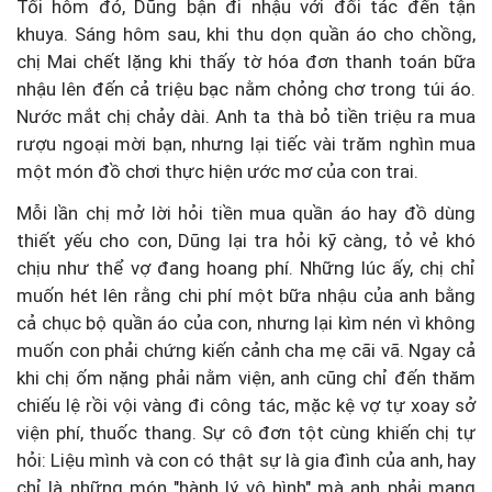
Tối hôm đó, Dũng bận đi nhậu với đối tác đến tận
khuya. Sáng hôm sau, khi thu dọn quần áo cho chồng,
chị Mai chết lặng khi thấy tờ hóa đơn thanh toán bữa
nhậu lên đến cả triệu bạc nằm chỏng chơ trong túi áo.
Nước mắt chị chảy dài. Anh ta thà bỏ tiền triệu ra mua
rượu ngoại mời bạn, nhưng lại tiếc vài trăm nghìn mua
một món đồ chơi thực hiện ước mơ của con trai.
Mỗi lần chị mở lời hỏi tiền mua quần áo hay đồ dùng
thiết yếu cho con, Dũng lại tra hỏi kỹ càng, tỏ vẻ khó
chịu như thể vợ đang hoang phí. Những lúc ấy, chị chỉ
muốn hét lên rằng chi phí một bữa nhậu của anh bằng
cả chục bộ quần áo của con, nhưng lại kìm nén vì không
muốn con phải chứng kiến cảnh cha mẹ cãi vã. Ngay cả
khi chị ốm nặng phải nằm viện, anh cũng chỉ đến thăm
chiếu lệ rồi vội vàng đi công tác, mặc kệ vợ tự xoay sở
viện phí, thuốc thang. Sự cô đơn tột cùng khiến chị tự
hỏi: Liệu mình và con có thật sự là gia đình của anh, hay
chỉ là những món "hành lý vô hình" mà anh phải mang