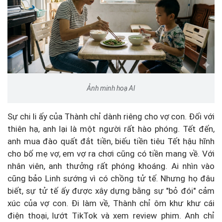
Ảnh minh hoạ AI
Sự chi li ấy của Thành chỉ dành riêng cho vợ con. Đối với
thiên hạ, anh lại là một người rất hào phóng. Tết đến,
anh mua đào quất đắt tiền, biếu tiền tiêu Tết hậu hĩnh
cho bố mẹ vợ, em vợ ra chơi cũng có tiền mang về. Với
nhân viên, anh thưởng rất phóng khoáng. Ai nhìn vào
cũng bảo Linh sướng vì có chồng tử tế. Nhưng họ đâu
biết, sự tử tế ấy được xây dựng bằng sự "bỏ đói" cảm
xúc của vợ con. Đi làm về, Thành chỉ ôm khư khư cái
điện thoại, lướt TikTok và xem review phim. Anh chỉ