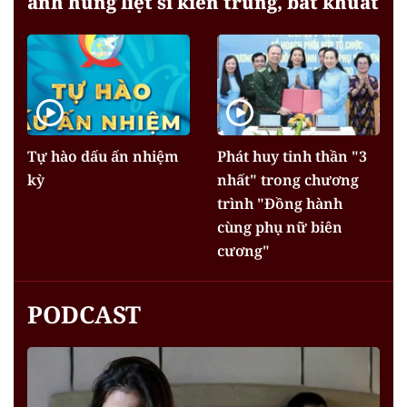
anh hùng liệt sĩ kiên trung, bất khuất
Tự hào dấu ấn nhiệm
Phát huy tinh thần "3
kỳ
nhất" trong chương
trình "Đồng hành
cùng phụ nữ biên
cương"
PODCAST