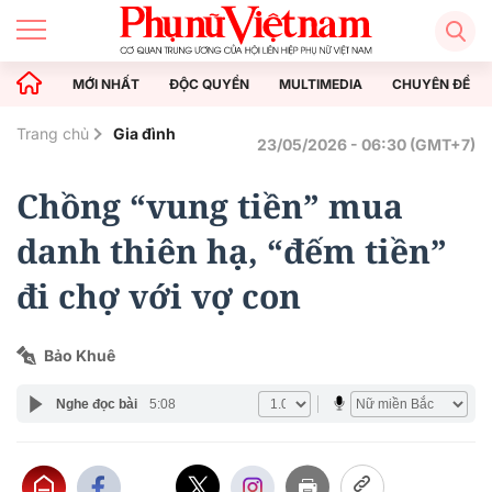
MỚI NHẤT
ĐỘC QUYỀN
MULTIMEDIA
CHUYÊN ĐỀ
Trang chủ
Gia đình
23/05/2026 - 06:30 (GMT+7)
Chồng “vung tiền” mua
danh thiên hạ, “đếm tiền”
đi chợ với vợ con
Bảo Khuê
Nghe đọc bài
5:08