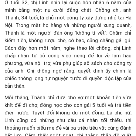
Ở tuổi 32, chị Linh nhìn lại cuộc hôn nhân 6 năm của
mình bằng một nụ cười đắng chát. Chồng chị, anh
Thành, 34 tuổi, là chủ một công ty xây dựng nhỏ tại Hà
Nội. Trong mắt họ hàng và những người xung quanh,
Thành là một người đàn ông "không tì vết": Chăm chỉ
kiếm tiền, không rượu chè, cờ bạc, cũng chẳng gái gú.
Cách đây hơn một năm, nghe theo lời chồng, chị Linh
chấp nhận từ bỏ công việc riêng để lùi về làm hậu
phương, vừa nội trợ, vừa phụ giúp sổ sách cho công ty
của anh. Chị không ngờ rằng, quyết định ấy chính là
chiếc thòng lọng tự nguyện tước đi quyền độc lập của
bản thân.
Mỗi tháng, Thành chỉ đưa cho vợ một khoản tiền vừa
khít để đi chợ, đóng học cho con gái 5 tuổi và trả tiền
điện nước. Tuyệt đối không dư một đồng. Là phụ nữ,
Linh cũng có những nhu cầu cá nhân tối thiểu, thi
thoảng muốn biếu mẹ đẻ vài ba triệu tiêu vặt cũng đành
bất lực. Cảm thấy ngột ngạt, chị thẳng thắn đề xuất