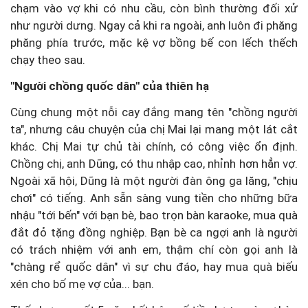
chạm vào vợ khi có nhu cầu, còn bình thường đối xử
như người dưng. Ngay cả khi ra ngoài, anh luôn đi phăng
phăng phía trước, mặc kệ vợ bồng bế con lếch thếch
chạy theo sau.
"Người chồng quốc dân" của thiên hạ
Cùng chung một nỗi cay đắng mang tên "chồng người
ta", nhưng câu chuyện của chị Mai lại mang một lát cắt
khác. Chị Mai tự chủ tài chính, có công việc ổn định.
Chồng chị, anh Dũng, có thu nhập cao, nhỉnh hơn hẳn vợ.
Ngoài xã hội, Dũng là một người đàn ông ga lăng, "chịu
chơi" có tiếng. Anh sẵn sàng vung tiền cho những bữa
nhậu "tới bến" với bạn bè, bao trọn bàn karaoke, mua quà
đắt đỏ tặng đồng nghiệp. Bạn bè ca ngợi anh là người
có trách nhiệm với anh em, thậm chí còn gọi anh là
"chàng rể quốc dân" vì sự chu đáo, hay mua quà biếu
xén cho bố mẹ vợ của... bạn.