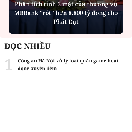
ng vụ
g cho
Bản án cho kẻ làm chết người cùn
phe khi hỗn chiến
ĐỌC NHIỀU
Công an Hà Nội xử lý loạt quán game hoạt
động xuyên đêm
Ngân hàng trở lại "ngôi vương" phát hành
trái phiếu: Báo hiệu cuộc đua vốn mới
Về Lấp Vò khám phá điểm sáng mới của du
lịch cộng đồng