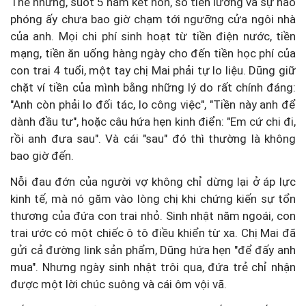
Thế nhưng, suốt 5 năm kết hôn, số tiền lương và sự hào
phóng ấy chưa bao giờ chạm tới ngưỡng cửa ngôi nhà
của anh. Mọi chi phí sinh hoạt từ tiền điện nước, tiền
mạng, tiền ăn uống hàng ngày cho đến tiền học phí của
con trai 4 tuổi, một tay chị Mai phải tự lo liệu. Dũng giữ
chặt ví tiền của mình bằng những lý do rất chính đáng:
"Anh còn phải lo đối tác, lo công việc", "Tiền này anh để
dành đầu tư", hoặc câu hứa hẹn kinh điển: "Em cứ chi đi,
rồi anh đưa sau". Và cái "sau" đó thì thường là không
bao giờ đến.
Nỗi đau đớn của người vợ không chỉ dừng lại ở áp lực
kinh tế, mà nó găm vào lòng chị khi chứng kiến sự tổn
thương của đứa con trai nhỏ. Sinh nhật năm ngoái, con
trai ước có một chiếc ô tô điều khiển từ xa. Chị Mai đã
gửi cả đường link sản phẩm, Dũng hứa hẹn "để đấy anh
mua". Nhưng ngày sinh nhật trôi qua, đứa trẻ chỉ nhận
được một lời chúc suông và cái ôm vội vã.