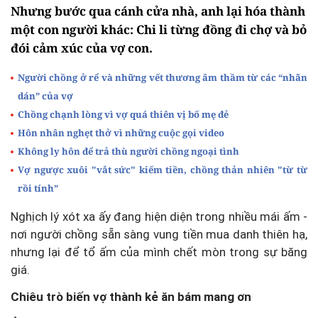
Nhưng bước qua cánh cửa nhà, anh lại hóa thành
một con người khác: Chi li từng đồng đi chợ và bỏ
đói cảm xúc của vợ con.
Người chồng ở rể và những vết thương âm thầm từ các “nhãn
dán” của vợ
Chồng chạnh lòng vì vợ quá thiên vị bố mẹ đẻ
Hôn nhân nghẹt thở vì những cuộc gọi video
Không ly hôn để trả thù người chồng ngoại tình
Vợ ngược xuôi "vắt sức" kiếm tiền, chồng thản nhiên "từ từ
rồi tính”
Nghịch lý xót xa ấy đang hiện diện trong nhiều mái ấm -
nơi người chồng sẵn sàng vung tiền mua danh thiên hạ,
nhưng lại để tổ ấm của mình chết mòn trong sự băng
giá
.
Chiêu trò biến vợ thành kẻ ăn bám mang ơn