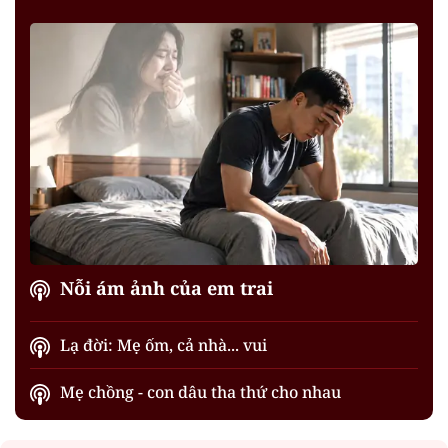
Nỗi ám ảnh của em trai
Lạ đời: Mẹ ốm, cả nhà... vui
Mẹ chồng - con dâu tha thứ cho nhau