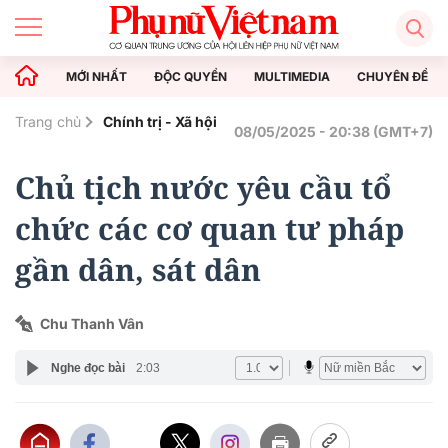
MỚI NHẤT
ĐỘC QUYỀN
MULTIMEDIA
CHUYÊN ĐỀ
Trang chủ
Chính trị - Xã hội
08/05/2025 - 20:38 (GMT+7)
Chủ tịch nước yêu cầu tổ
chức các cơ quan tư pháp
gần dân, sát dân
Chu Thanh Vân
Nghe đọc bài
2:03