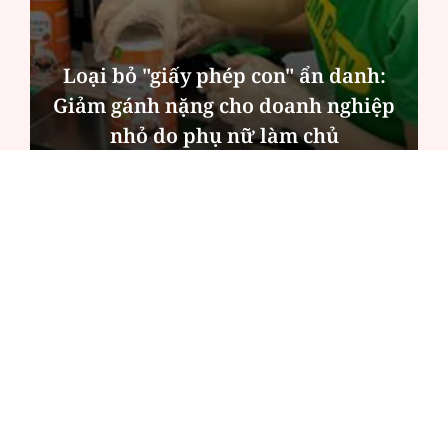
Loại bỏ "giấy phép con" ẩn danh:
Giảm gánh nặng cho doanh nghiệp
nhỏ do phụ nữ làm chủ
ĐỌC NHIỀU
Công an Hà Nội xử lý loạt quán game hoạt
động xuyên đêm
Ngân hàng trở lại "ngôi vương" phát hành
trái phiếu: Báo hiệu cuộc đua vốn mới