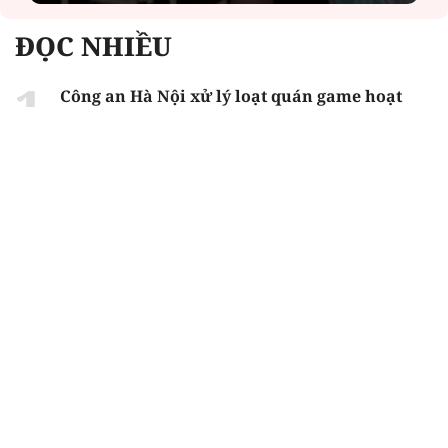
ĐỌC NHIỀU
Công an Hà Nội xử lý loạt quán game hoạt
động xuyên đêm
Ngân hàng trở lại "ngôi vương" phát hành
trái phiếu: Báo hiệu cuộc đua vốn mới
Về Lấp Vò khám phá điểm sáng mới của du
lịch cộng đồng
Từ 4/8, chính thức lọc ảo xét tuyển đại học
2026