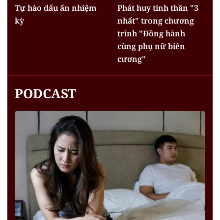
Tự hào dấu ấn nhiệm
Phát huy tinh thần "3
kỳ
nhất" trong chương
trình "Đồng hành
cùng phụ nữ biên
cương"
PODCAST