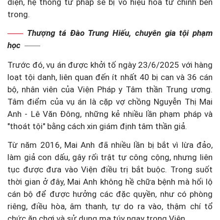
diện, hệ thống tư pháp sẽ bị vô hiệu hóa từ chính bên
trong.
Thượng tá Đào Trung Hiếu, chuyên gia tội phạm
học
Trước đó, vụ án được khởi tố ngày 23/6/2025 với hàng
loạt tội danh, liên quan đến ít nhất 40 bị can và 36 cán
bộ, nhân viên của Viện Pháp y Tâm thần Trung ương.
Tâm điểm của vụ án là cặp vợ chồng Nguyễn Thị Mai
Anh - Lê Văn Đông, những kẻ nhiều lần phạm pháp và
"thoát tội" bằng cách xin giám định tâm thần giả.
Từ năm 2016, Mai Anh đã nhiều lần bị bắt vì lừa đảo,
làm giả con dấu, gây rối trật tự công cộng, nhưng liên
tục được đưa vào Viện điều trị bắt buộc. Trong suốt
thời gian ở đây, Mai Anh không hề chữa bệnh mà hối lộ
cán bộ để được hưởng các đặc quyền, như có phòng
riêng, điều hòa, âm thanh, tự do ra vào, thậm chí tổ
chức ăn chơi và sử dụng ma túy ngay trong Viện.