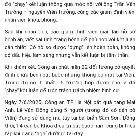
đó "chạy" kết luận thông qua móc nối với ông Trần Văn
Trường – nguyên Viện trưởng, cùng các giám định viên,
nhân viên khoa, phòng.
Sau khi nhận tiền, các giám định viên gian lận hồ sơ
bệnh án, viết sai tình trạng bệnh để phù hợp với kết luận
cần thiết. Có hồ sơ được "dựng" lên hoàn toàn, không
có dấu hiệu lâm sàng nhưng vẫn kết luận bị tâm thần.
Khi khám xét, Công an phát hiện 22 đối tượng có quyết
định chữa bệnh bắt buộc nhưng không có mặt tại Viện.
Trong đó có ít nhất 15 trường hợp được cho là đã
"chạy" kết luận để trốn tránh trách nhiệm hình sự.
Ngày 7/6/2025, Công an TP Hà Nội bắt quả tang Mai
Anh, Lê Văn Đông cùng 5 người (trong đó có cán bộ
Viện) đang sử dụng ma túy tại bãi biển Sầm Sơn. Đồng
thời, 14 cán bộ Khoa điều trị bắt buộc nam cũng bị triệu
tập khi đang "nghỉ dưỡng" tại đây.