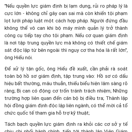
"Nếu quyền lực giám định bị lạm dụng, rủi ro pháp lý là
cực lớn - không chỉ gây oan sai mà còn khiến tội phạm
lọt lưới pháp luật một cách hợp pháp. Người đứng đầu
không thể vô can khi bộ máy mình quản lý trở thành
công cụ tiếp tay cho tội phạm. Nếu cơ quan giám định
là nơi tập trung quyền lực mà không có thiết chế giám
sát độc lập từ bên ngoài thì nguy cơ tha hóa là rất lớn",
ông Hiếu nói.
Để xử lý tận gốc, ông Hiếu đề xuất, cần phải rà soát
toàn bộ hồ sơ giám định, tập trung vào: Hồ sơ có dấu
hiệu bất thường, mâu thuẫn, thiếu biểu hiện lâm sàng rõ
ràng; Bị can có động cơ trốn tránh trách nhiệm; Những
trường hợp liên quan đến cán bộ bị điều tra; Thành lập
hội đồng giám định độc lập liên ngành, có thể mời cả tổ
chức quốc tế tham gia hỗ trợ kỹ thuật;
Tách bạch quyền lực giám định ra khỏi các cơ sở y tế
chịu chi phối hành chính, tiến tới thành lập Viện Giám