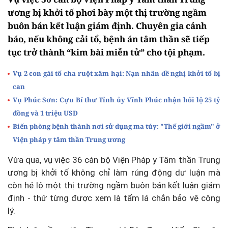
ương bị khởi tố phơi bày một thị trường ngầm
buôn bán kết luận giám định. Chuyên gia cảnh
báo, nếu không cải tổ, bệnh án tâm thần sẽ tiếp
tục trở thành “kim bài miễn tử” cho tội phạm.
Vụ 2 con gái tố cha ruột xâm hại: Nạn nhân đề nghị khởi tố bị
can
Vụ Phúc Sơn: Cựu Bí thư Tỉnh ủy Vĩnh Phúc nhận hối lộ 25 tỷ
đồng và 1 triệu USD
Biến phòng bệnh thành nơi sử dụng ma túy: "Thế giới ngầm" ở
Viện pháp y tâm thần Trung ương
Vừa qua, vụ việc 36 cán bộ Viện Pháp y Tâm thần Trung
ương bị khởi tố không chỉ làm rúng động dư luận mà
còn hé lộ một thị trường ngầm buôn bán kết luận giám
định - thứ từng được xem là tấm lá chắn bảo vệ công
lý.