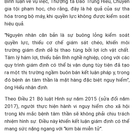
Bình luận về vụ việc, Thượng tá Đào Trung Hiếu, Chuyên
gia tội phạm học, cho rằng, đây là hệ quả của sự tha
hóa trong bộ máy, khi quyền lực không được kiểm soát
hiệu quả.
"Nguyên nhân căn bản là sự buông lỏng kiểm soát
quyền lực, thiếu cơ chế giám sát chéo, khiến môi
trường giám định dễ bị thao túng bởi lợi ích vật chất.
Tâm lý hám lợi, thiếu bản lĩnh nghề nghiệp, cộng với các
quy trình giám định có thể bị vận dụng tùy tiện đã tạo
ra một thị trường ngầm buôn bán kết luận pháp y, trong
đó bệnh án tâm thần là mặt hàng đặc biệt nguy hiểm",
ông Hiếu nhận định.
Theo Điều 21 Bộ luật Hình sự năm 2015 (sửa đổi năm
2017), người thực hiện hành vi nguy hiểm cho xã hội
trong khi mắc bệnh tâm thần sẽ không phải chịu trách
nhiệm hình sự. Điều này khiến kết luận giám định có thể
mang sức nặng ngang với "kim bài miễn tử".