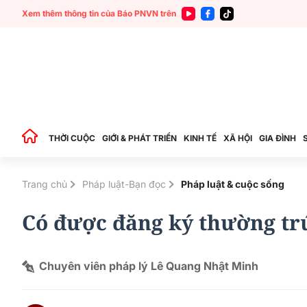
Xem thêm thông tin của Báo PNVN trên
THỜI CUỘC
GIỚI & PHÁT TRIỂN
KINH TẾ
XÃ HỘI
GIA ĐÌNH
Trang chủ
Pháp luật-Bạn đọc
Pháp luật & cuộc sống
Có được đăng ký thường trú
Chuyên viên pháp lý Lê Quang Nhật Minh