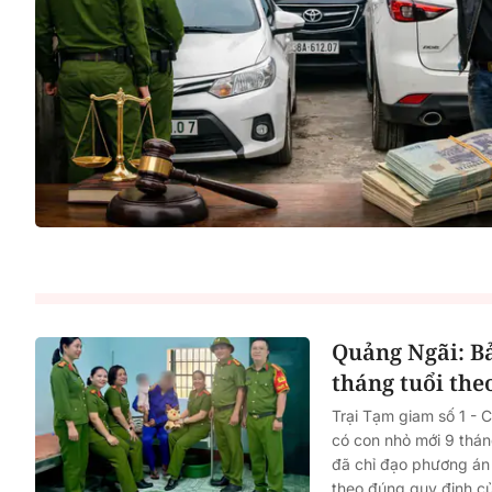
Quảng Ngãi: Bả
tháng tuổi the
Trại Tạm giam số 1 - 
có con nhỏ mới 9 tháng
đã chỉ đạo phương án 
theo đúng quy định củ