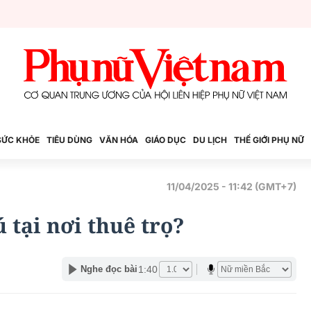
SỨC KHỎE
TIÊU DÙNG
VĂN HÓA
GIÁO DỤC
DU LỊCH
THẾ GIỚI PHỤ NỮ
11/04/2025 - 11:42 (GMT+7)
 tại nơi thuê trọ?
1:40
Nghe đọc bài