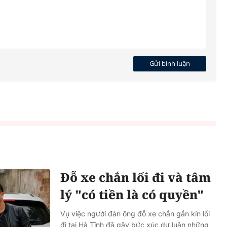
Diễn đàn tháng 8: Ca sĩ Duyên
Gửi bình luận
t quán
Quỳnh càng trân trọng thời gia
 đêm
bên cha sau biến cố của gia đìn
Đỗ xe chắn lối đi và tâm
lý "có tiền là có quyền"
Vụ việc người đàn ông đỗ xe chắn gần kín lối
đi tại Hà Tĩnh đã gây bức xúc dư luận những