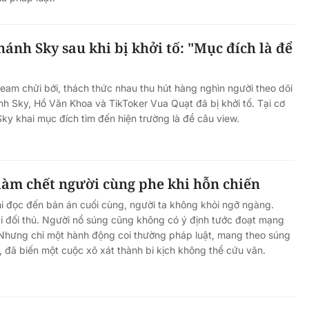
hánh Sky sau khi bị khởi tố: "Mục đích là để
eam chửi bới, thách thức nhau thu hút hàng nghìn người theo dõi
nh Sky, Hồ Văn Khoa và TikToker Vua Quạt đã bị khởi tố. Tại cơ
Sky khai mục đích tìm đến hiện trường là để câu view.
làm chết người cùng phe khi hỗn chiến
i đọc đến bản án cuối cùng, người ta không khỏi ngỡ ngàng.
i đối thủ. Người nổ súng cũng không có ý định tước đoạt mạng
 Nhưng chỉ một hành động coi thường pháp luật, mang theo súng
, đã biến một cuộc xô xát thành bi kịch không thể cứu vãn.