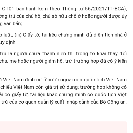
 số CT01 ban hành kèm theo Thông tư 56/2021/TT-BCA),
ường trú của chủ hộ, chủ sở hữu chỗ ở hoặc người được ủy
ng văn bản;
luật; (iii) Giấy tờ, tài liệu chứng minh đủ diện tích nhà ở
y định.
rú là người chưa thành niên thì trong tờ khai thay đổi
a cha, mẹ hoặc người giám hộ, trừ trường hợp đã có ý kiến
i Việt Nam định cư ở nước ngoài còn quốc tịch Việt Nam
 chiếu Việt Nam còn giá trị sử dụng;
trường hợp không có
i có giấy tờ, tài liệu khác chứng minh có quốc tịch Việt
trú của cơ quan quản lý xuất, nhập cảnh của Bộ Công an.