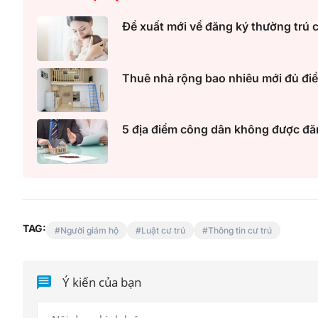
Đề xuất mới về đăng ký thường trú c
Thuê nhà rộng bao nhiêu mới đủ điề
5 địa điểm công dân không được đă
TAG:
Người giám hộ
Luật cư trú
Thông tin cư trú
Ý kiến của bạn