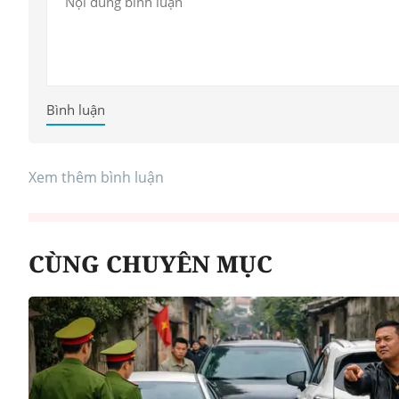
Bình luận
Công an Hà Nội xử lý loạ
game hoạt động xuyên
Xem thêm bình luận
CÙNG CHUYÊN MỤC