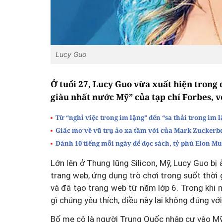
Lucy Guo
Ở tuổi 27, Lucy Guo vừa xuất hiện trong
giàu nhất nước Mỹ” của tạp chí Forbes, vớ
Từ “nghỉ việc trong im lặng” đến “sa thải trong im l
Giấc mơ về vũ trụ ảo xa tầm với của Mark Zuckerb
Dành 10 tiếng mỗi ngày để đọc sách, tỷ phú Elon Mu
Lớn lên ở Thung lũng Silicon, Mỹ, Lucy Guo b
trang web, ứng dụng trò chơi trong suốt thời 
và đã tạo trang web từ năm lớp 6. Trong khi
gì chúng yêu thích, điều này lại không đúng vớ
Bố mẹ cô là người Trung Quốc nhập cư vào Mỹ