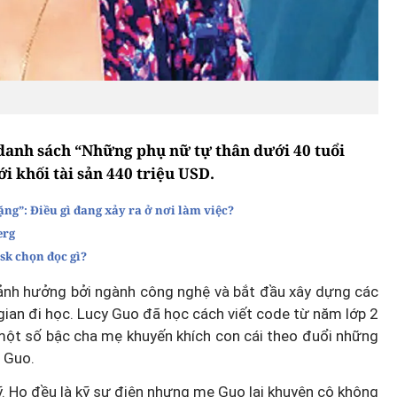
 danh sách “Những phụ nữ tự thân dưới 40 tuổi
i khối tài sản 440 triệu USD.
ặng”: Điều gì đang xảy ra ở nơi làm việc?
erg
sk chọn đọc gì?
ị ảnh hưởng bởi ngành công nghệ và bắt đầu xây dựng các
gian đi học. Lucy Guo đã học cách viết code từ năm lớp 2
 một số bậc cha mẹ khuyến khích con cái theo đuổi những
i Guo.
. Họ đều là kỹ sư điện nhưng mẹ Guo lại khuyên cô không