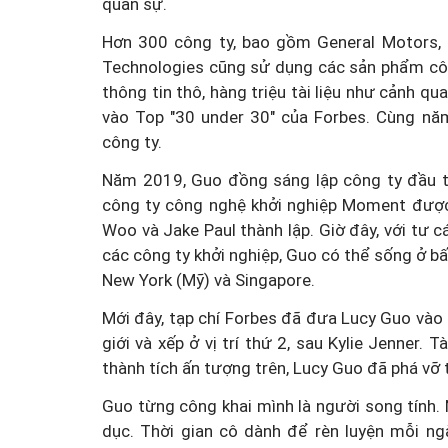
quân sự.
Hơn 300 công ty, bao gồm General Motors, F
Technologies cũng sử dụng các sản phẩm côn
thông tin thô, hàng triệu tài liệu như cảnh qu
vào Top "30 under 30" của Forbes. Cùng nă
công ty.
Năm 2019, Guo đồng sáng lập công ty đầu t
công ty công nghệ khởi nghiệp Moment được
Woo và Jake Paul thành lập. Giờ đây, với tư 
các công ty khởi nghiệp, Guo có thể sống ở bấ
New York (Mỹ) và Singapore.
Mới đây, tạp chí Forbes đã đưa Lucy Guo vào 
giới và xếp ở vị trí thứ 2, sau Kylie Jenner.
thành tích ấn tượng trên, Lucy Guo đã phá vỡ 
Guo từng công khai mình là người song tính. 
dục. Thời gian cô dành để rèn luyện mỗi ngà