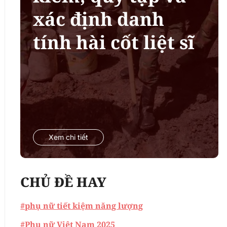
xác định danh
tính hài cốt liệt sĩ
Xem chi tiết
CHỦ ĐỀ HAY
#phụ nữ tiết kiệm năng lượng
#Phụ nữ Việt Nam 2025