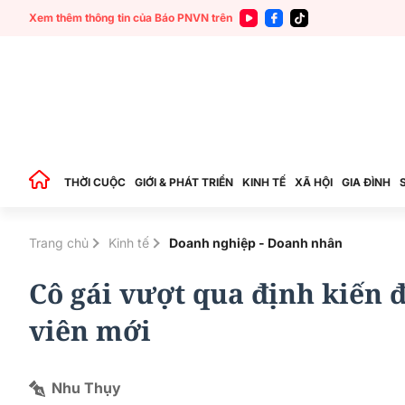
Xem thêm thông tin của Báo PNVN trên
THỜI CUỘC
GIỚI & PHÁT TRIỂN
KINH TẾ
XÃ HỘI
GIA ĐÌNH
Trang chủ
Kinh tế
Doanh nghiệp - Doanh nhân
Cô gái vượt qua định kiến đ
viên mới
Nhu Thụy