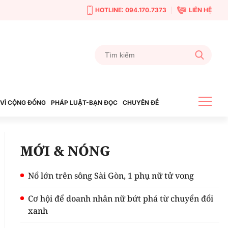
HOTLINE: 094.170.7373
LIÊN HỆ
VÌ CỘNG ĐỒNG
PHÁP LUẬT-BẠN ĐỌC
CHUYÊN ĐỀ
MỚI & NÓNG
Nổ lớn trên sông Sài Gòn, 1 phụ nữ tử vong
Cơ hội để doanh nhân nữ bứt phá từ chuyển đổi
xanh