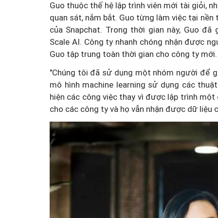
Guo thuộc thế hệ lập trình viên mới tài giỏi, 
quan sát, nắm bắt. Guo từng làm việc tại nền t
của Snapchat. Trong thời gian này, Guo đã
Một cuộc hôn nhân tan v
Scale AI. Công ty nhanh chóng nhận được ngu
mảnh đất và bản án vì lẽ
Guo tập trung toàn thời gian cho công ty mới.
bằng
"Chúng tôi đã sử dụng một nhóm người để gắn
mô hình machine learning sử dụng các thuật
hiện các công việc thay vì được lập trình một
cho các công ty và họ vẫn nhận được dữ liệu c