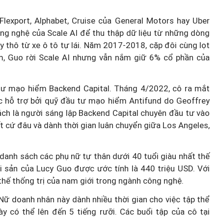
lexport, Alphabet, Cruise của General Motors hay Uber
g nghệ của Scale AI để thu thập dữ liệu từ những dòng
ay thô từ xe ô tô tự lái. Năm 2017-2018, cặp đôi cùng lọt
m, Guo rời Scale AI nhưng vẫn nắm giữ 6% cổ phần của
ư mạo hiểm Backend Capital. Tháng 4/2022, cô ra mắt
 hỗ trợ bởi quỹ đầu tư mạo hiểm Antifund do Geoffrey
cách là người sáng lập Backend Capital chuyên đầu tư vào
t cứ đâu và dành thời gian luân chuyển giữa Los Angeles,
danh sách các phụ nữ tự thân dưới 40 tuổi giàu nhất thế
 Tài sản của Lucy Guo được ước tính là 440 triệu USD. Với
thế thống trị của nam giới trong ngành công nghệ.
Nữ doanh nhân này dành nhiều thời gian cho việc tập thể
y có thể lên đến 5 tiếng rưỡi. Các buổi tập của cô tại