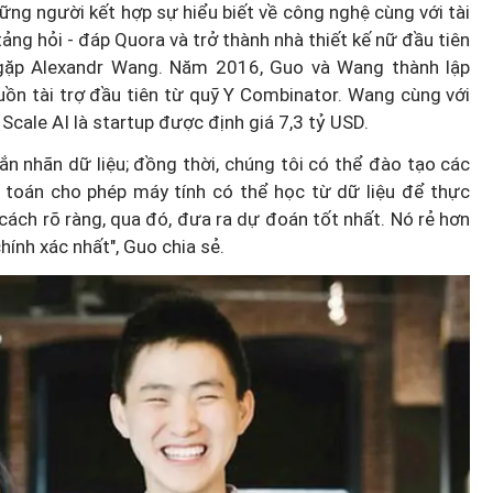
những người kết hợp sự hiểu biết về công nghệ cùng với tài
ảng hỏi - đáp Quora và trở thành nhà thiết kế nữ đầu tiên
Hà Nội thu hút bác sĩ về trạm y
 gặp Alexandr Wang. Năm 2016, Guo và Wang thành lập
ỡ, 3
tế, tạo điều kiện để người dân
ồn tài trợ đầu tiên từ quỹ Y Combinator. Wang cùng với
 công
tiếp cận các dịch vụ y tế kỹ thuậ
 Scale AI là startup được định giá 7,3 tỷ USD.
cao
 nhãn dữ liệu; đồng thời, chúng tôi có thể đào tạo các
 toán cho phép máy tính có thể học từ dữ liệu để thực
 cách rõ ràng, qua đó, đưa ra dự đoán tốt nhất. Nó rẻ hơn
hính xác nhất", Guo chia sẻ.