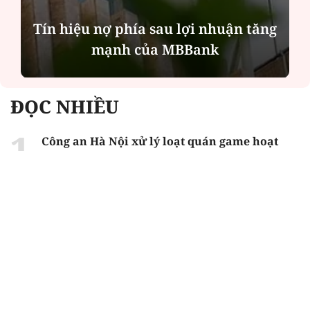
Tín hiệu nợ phía sau lợi nhuận tăng
mạnh của MBBank
ĐỌC NHIỀU
Công an Hà Nội xử lý loạt quán game hoạt
động xuyên đêm
Ngân hàng trở lại "ngôi vương" phát hành
trái phiếu: Báo hiệu cuộc đua vốn mới
Về Lấp Vò khám phá điểm sáng mới của du
lịch cộng đồng