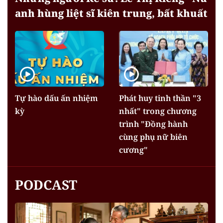
anh hùng liệt sĩ kiên trung, bất khuất
Tự hào dấu ấn nhiệm
Phát huy tinh thần "3
kỳ
nhất" trong chương
trình "Đồng hành
cùng phụ nữ biên
cương"
PODCAST