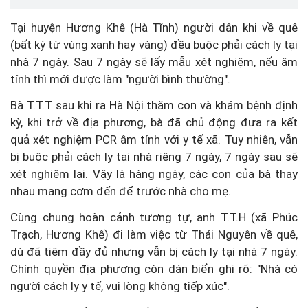
Tại huyện Hương Khê (Hà Tĩnh) người dân khi về quê
(bất kỳ từ vùng xanh hay vàng) đều buộc phải cách ly tại
nhà 7 ngày. Sau 7 ngày sẽ lấy mẫu xét nghiệm, nếu âm
tính thì mới được làm "người bình thường".
Bà T.T.T sau khi ra Hà Nội thăm con và khám bệnh định
kỳ, khi trở về địa phương, bà đã chủ động đưa ra kết
quả xét nghiệm PCR âm tính với y tế xã. Tuy nhiên, vẫn
bị buộc phải cách ly tại nhà riêng 7 ngày, 7 ngày sau sẽ
xét nghiệm lại. Vậy là hàng ngày, các con của bà thay
nhau mang cơm đến để trước nhà cho mẹ.
Cùng chung hoàn cảnh tương tự, anh T.T.H (xã Phúc
Trạch, Hương Khê) đi làm việc từ Thái Nguyên về quê,
dù đã tiêm đầy đủ nhưng vẫn bị cách ly tại nhà 7 ngày.
Chính quyền địa phương còn dán biển ghi rõ: "Nhà có
người cách ly y tế, vui lòng không tiếp xúc".