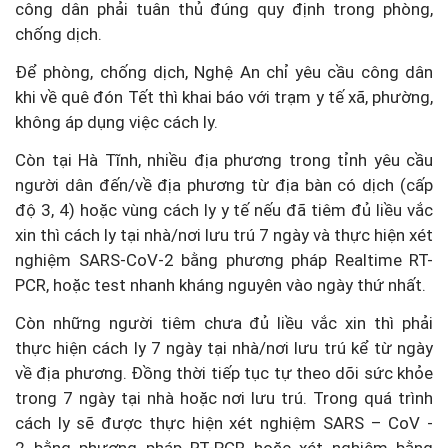
công dân phải tuân thủ đúng quy định trong phòng,
chống dịch.
Để phòng, chống dịch, Nghệ An chỉ yêu cầu công dân
khi về quê đón Tết thì khai báo với trạm y tế xã, phường,
không áp dụng việc cách ly.
Còn tại Hà Tĩnh, nhiều địa phương trong tỉnh yêu cầu
người dân đến/về địa phương từ địa bàn có dịch (cấp
độ 3, 4) hoặc vùng cách ly y tế nếu đã tiêm đủ liều vắc
xin thì cách ly tại nhà/nơi lưu trú 7 ngày và thực hiện xét
nghiệm SARS-CoV-2 bằng phương pháp Realtime RT-
PCR, hoặc test nhanh kháng nguyên vào ngày thứ nhất.
Còn những người tiêm chưa đủ liều vắc xin thì phải
thực hiện cách ly 7 ngày tại nhà/nơi lưu trú kể từ ngày
về địa phương. Đồng thời tiếp tục tự theo dõi sức khỏe
trong 7 ngày tại nhà hoặc nơi lưu trú. Trong quá trình
cách ly sẽ được thực hiện xét nghiệm SARS – CoV -
2 bằng phương pháp RT-PCR hoặc xét nghiệm bằng