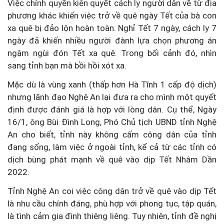
Việc chính quyền kiên quyết cách ly người dân về từ địa
phương khác khiến việc trở về quê ngày Tết của bà con
xa quê bị đảo lộn hoàn toàn. Nghỉ Tết 7 ngày, cách ly 7
ngày đã khiến nhiều người đành lựa chọn phương án
ngậm ngùi đón Tết xa quê. Trong bối cảnh đó, nhìn
sang tỉnh bạn mà bồi hồi xót xa.
Mặc dù là vùng xanh (thấp hơn Hà Tĩnh 1 cấp độ dịch)
nhưng lãnh đạo Nghệ An lại đưa ra cho mình một quyết
định được đánh giá là hợp với lòng dân. Cụ thể, Ngày
16/1, ông Bùi Đình Long, Phó Chủ tịch UBND tỉnh Nghệ
An cho biết, tỉnh này không cấm công dân của tỉnh
đang sống, làm việc ở ngoài tỉnh, kể cả từ các tỉnh có
dịch bùng phát mạnh về quê vào dịp Tết Nhâm Dần
2022.
Tỉnh Nghệ An coi việc công dân trở về quê vào dịp Tết
là nhu cầu chính đáng, phù hợp với phong tục, tập quán,
là tình cảm gia đình thiêng liêng. Tuy nhiên, tỉnh đề nghị