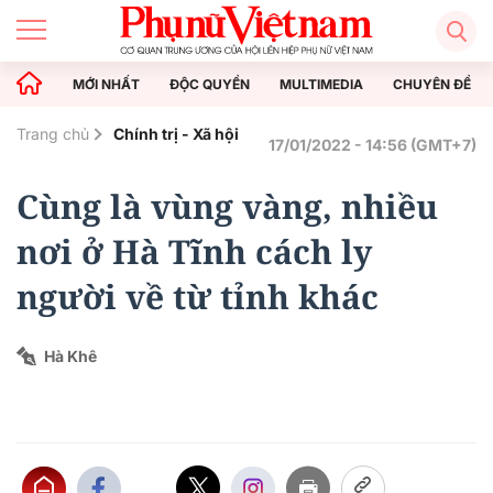
MỚI NHẤT
ĐỘC QUYỀN
MULTIMEDIA
CHUYÊN ĐỀ
Trang chủ
Chính trị - Xã hội
17/01/2022 - 14:56 (GMT+7)
Cùng là vùng vàng, nhiều
nơi ở Hà Tĩnh cách ly
người về từ tỉnh khác
Hà Khê