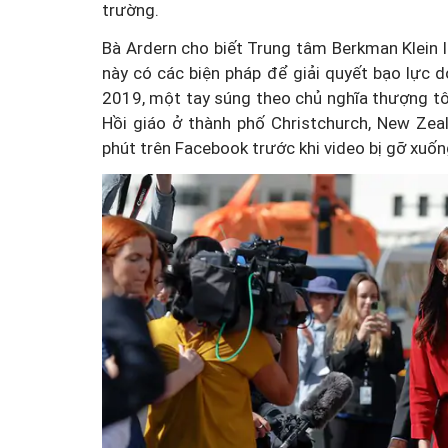
trường.
Bà Ardern cho biết Trung tâm Berkman Klein 
này có các biện pháp để giải quyết bạo lực 
2019, một tay súng theo chủ nghĩa thượng tôn
Hồi giáo ở thành phố Christchurch, New Zea
Thanh Tâm kể chuyện: 
phút trên Facebook trước khi video bị gỡ xuốn
muốn nhận bạn gái cũ củ
trai làm con nuôi