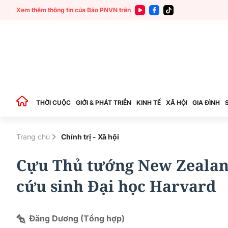
Xem thêm thông tin của Báo PNVN trên
THỜI CUỘC
GIỚI & PHÁT TRIỂN
KINH TẾ
XÃ HỘI
GIA ĐÌNH
Trang chủ
Chính trị - Xã hội
Cựu Thủ tướng New Zealan
cứu sinh Đại học Harvard
Đăng Dương (Tổng hợp)