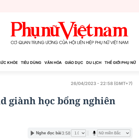
SỨC KHỎE
TIÊU DÙNG
VĂN HÓA
GIÁO DỤC
DU LỊCH
THẾ GIỚI PHỤ NỮ
26/04/2023 - 22:58 (GMT+7)
d giành học bổng nghiên
3:58
Nghe đọc bài