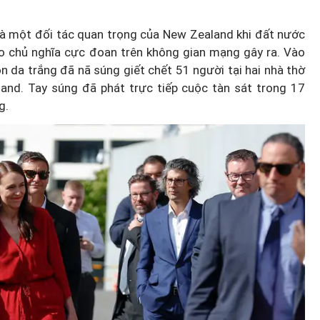
là một đối tác quan trọng của New Zealand khi đất nước
do chủ nghĩa cực đoan trên không gian mạng gây ra. Vào
 da trắng đã nã súng giết chết 51 người tại hai nhà thờ
land. Tay súng đã phát trực tiếp cuộc tàn sát trong 17
Bố mẹ
Trò chuyện cùng Thanh Tâm: Ph
g.
a con
nữ ngoài 40 tuổi đã chuẩn bị gì
cho mình?