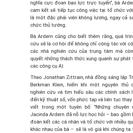
nghĩa cực đoan bạo lực trực tuyến", bà Arde
cam kết sẽ tiếp tục công việc tại tổ chức vớ
là một đặc phái viên không lương, ngay cả s
chức thủ tướng.
Bà Ardern cũng cho biết thêm rằng, quá trìn
cứu sẽ là cơ hội để không chỉ cộng tác với 
các nhà nghiên cứu của trung tâm mà còn
quyết những thách thức xung quanh sự phát t
các công cụ AI.
Theo Jonathan Zittrain, nhà đồng sáng lập T
Berkman Klein, hiếm khi một nguyên thủ 
nghiên cứu và tìm hiểu sâu các chính sách l
đến kỹ thuật số, vốn phức tạp và liên tục thay
viết trong một tuyên bố: "Những chuyê
Jacinda Ardern đã nỗ lực học hỏi – bao gồm 
đoàn kết các cá nhân và tổ chức với nhiều q
khác nhau của bà – sẽ là vô giá khi chúng ta