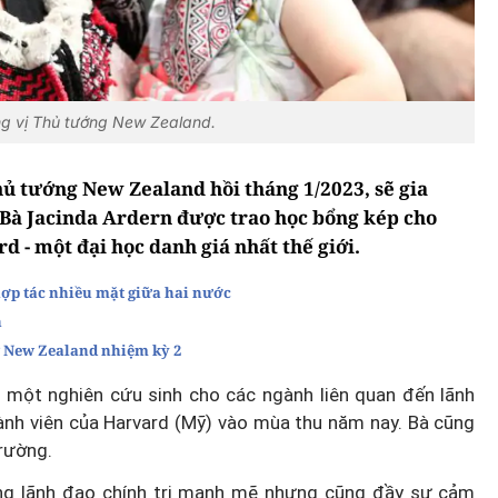
ng vị Thủ tướng New Zealand.
ủ tướng New Zealand hồi tháng 1/2023, sẽ gia
 Bà Jacinda Ardern được trao học bổng kép cho
 - một đại học danh giá nhất thế giới.
ợp tác nhiều mặt giữa hai nước
n
 New Zealand nhiệm kỳ 2
à một nghiên cứu sinh cho các ngành liên quan đến lãnh
ành viên của Harvard (Mỹ) vào mùa thu năm nay. Bà cũng
trường.
ăng lãnh đạo chính trị mạnh mẽ nhưng cũng đầy sự cảm