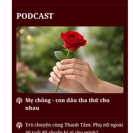
PODCAST
Mẹ chồng - con dâu tha thứ cho
nhau
Trò chuyện cùng Thanh Tâm: Phụ nữ ngoài
40 tuổi đã chuẩn bị gì cho mình?