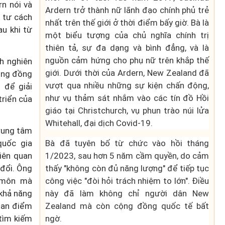
rn nói và
Ardern trở thành nữ lãnh đạo chính phủ trẻ
i tư cách
nhất trên thế giới ở thời điểm bấy giờ. Bà là
au khi từ
một biểu tượng của chủ nghĩa chính trị
thiên tả, sự đa dạng và bình đẳng, và là
nguồn cảm hứng cho phụ nữ trên khắp thế
h nghiên
giới. Dưới thời của Ardern, New Zealand đã
cộng đồng
vượt qua nhiều những sự kiện chấn động,
 để giải
như vụ thảm sát nhắm vào các tín đồ Hồi
riển của
giáo tại Christchurch, vụ phun trào núi lửa
Whitehall, đại dịch Covid-19.
rung tâm
quốc gia
Bà đã tuyên bố từ chức vào hồi tháng
iên quan
1/2023, sau hơn 5 năm cầm quyền, do cảm
 đổi. Ông
thấy "không còn đủ năng lượng" để tiếp tục
n môn mà
công việc "đòi hỏi trách nhiệm to lớn". Điều
khả năng
này đã làm không chỉ người dân New
uan điểm
Zealand mà còn cộng đồng quốc tế bất
 tìm kiếm
ngờ.