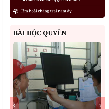
Tìm hoài chàng trai năm ấy
BÀI ĐỘC QUYỀN