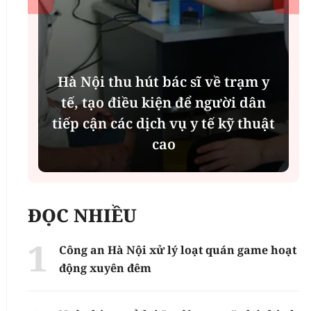
Hà Nội thu hút bác sĩ về trạm y
ụ
tế, tạo điều kiện để người dân
tiếp cận các dịch vụ y tế kỹ thuật
cao
ĐỌC NHIỀU
Công an Hà Nội xử lý loạt quán game hoạt
động xuyên đêm