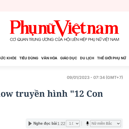
SỨC KHỎE
TIÊU DÙNG
VĂN HÓA
GIÁO DỤC
DU LỊCH
THẾ GIỚI PHỤ NỮ
09/01/2023 - 07:34 (GMT+7)
show truyền hình "12 Con
1:22
Nghe đọc bài