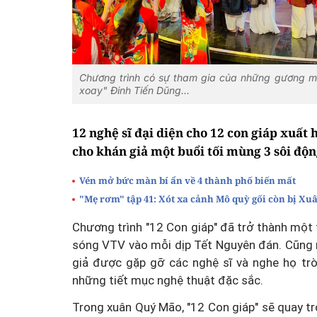
Chương trình có sự tham gia của những gương 
xoay" Đinh Tiến Dũng...
12 nghệ sĩ đại diện cho 12 con giáp xuấ
cho khán giả một buổi tối mùng 3 sôi độn
Vén mở bức màn bí ẩn về 4 thành phố biến mất
"Mẹ rơm" tập 41: Xót xa cảnh Mô quỳ gối còn bị Xu
Chương trình "12 Con giáp" đã trở thành một
sóng VTV vào mỗi dịp Tết Nguyên đán. Cũng n
giả được gặp gỡ các nghệ sĩ và nghe họ trò
những tiết mục nghệ thuật đặc sắc.
Trong xuân Quý Mão, "12 Con giáp" sẽ quay trở