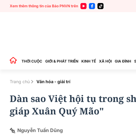
Xem thêm thông tin của Báo PNVN trên
THỜI CUỘC
GIỚI & PHÁT TRIỂN
KINH TẾ
XÃ HỘI
GIA ĐÌNH
Trang chủ
Văn hóa - giải trí
Dàn sao Việt hội tụ trong 
giáp Xuân Quý Mão"
Nguyễn Tuấn Dũng