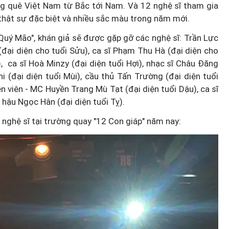
àng quê Việt Nam từ Bắc tới Nam. Và 12 nghệ sĩ tham gia
thật sự đặc biệt và nhiều sắc màu trong năm mới.
 Quý Mão", khán giả sẽ được gặp gỡ các nghệ sĩ: Trần Lực
(đại diện cho tuổi Sửu), ca sĩ Phạm Thu Hà (đại diện cho
), ca sĩ Hoà Minzy (đại diện tuổi Hợi), nhạc sĩ Châu Đăng
i (đại diện tuổi Mùi), cầu thủ Tấn Trường (đại diện tuổi
iễn viên - MC Huyền Trang Mù Tạt (đại diện tuổi Dậu), ca sĩ
 hậu Ngọc Hân (đại diện tuổi Tỵ).
 nghệ sĩ tại trường quay "12 Con giáp" năm nay: