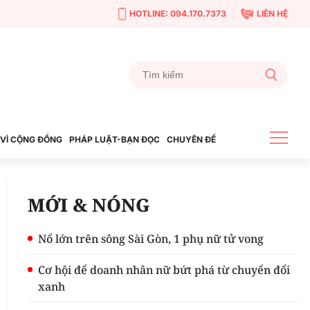
HOTLINE: 094.170.7373
LIÊN HỆ
VÌ CỘNG ĐỒNG
PHÁP LUẬT-BẠN ĐỌC
CHUYÊN ĐỀ
MỚI & NÓNG
Nổ lớn trên sông Sài Gòn, 1 phụ nữ tử vong
Cơ hội để doanh nhân nữ bứt phá từ chuyển đổi
xanh