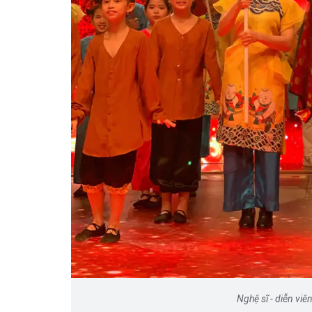
Hà Nội thu hút bác sĩ về 
 tan vỡ, 3
tế, tạo điều kiện để ngư
 vì lẽ công
tiếp cận các dịch vụ y tế k
cao
Nghệ sĩ - diễn viê