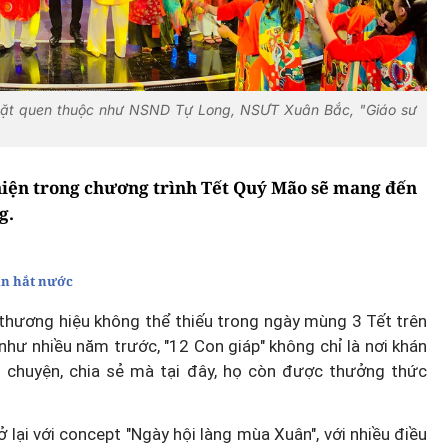
mặt quen thuộc như NSND Tự Long, NSƯT Xuân Bắc, "Giáo sư
t hiện trong chương trình Tết Quý Mão sẽ mang đến
g.
ân hắt nước
 thương hiệu không thể thiếu trong ngày mùng 3 Tết trên
hư nhiều năm trước, "12 Con giáp" không chỉ là nơi khán
 chuyện, chia sẻ mà tại đây, họ còn được thưởng thức
 lại với concept "Ngày hội làng mùa Xuân", với nhiều điều