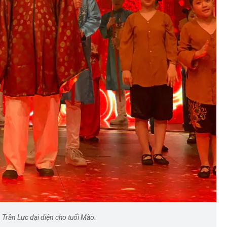
trạm y
ời dân
Diễn đàn tháng 8: Ca sĩ Duyên
ỹ thuật
Quỳnh càng trân trọng thời gia
bên cha sau biến cố của gia đìn
n Trần Lực đại diện cho tuổi Mão.