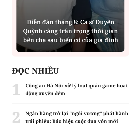
Phân tích tính 2 mặt của thương
n
vụ MBBank "rót" hơn 8.800 tỷ
h
đồng cho Phát Đạt
ĐỌC NHIỀU
Công an Hà Nội xử lý loạt quán game hoạt
động xuyên đêm
Ngân hàng trở lại "ngôi vương" phát hành
trái phiếu: Báo hiệu cuộc đua vốn mới