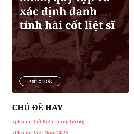
xác định danh
tính hài cốt liệt sĩ
Xem chi tiết
CHỦ ĐỀ HAY
#phụ nữ tiết kiệm năng lượng
#Phụ nữ Việt Nam 2025