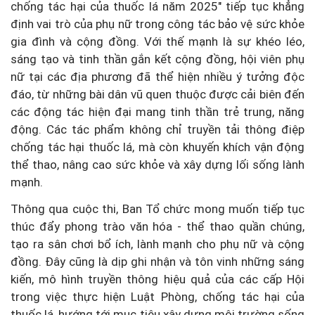
chống tác hại của thuốc lá năm 2025" tiếp tục khẳng
định vai trò của phụ nữ trong công tác bảo vệ sức khỏe
gia đình và cộng đồng. Với thế mạnh là sự khéo léo,
sáng tạo và tinh thần gắn kết cộng đồng, hội viên phụ
nữ tại các địa phương đã thể hiện nhiều ý tưởng độc
đáo, từ những bài dân vũ quen thuộc được cải biên đến
các động tác hiện đại mang tinh thần trẻ trung, năng
động. Các tác phẩm không chỉ truyền tải thông điệp
chống tác hại thuốc lá, mà còn khuyến khích vận động
thể thao, nâng cao sức khỏe và xây dựng lối sống lành
mạnh.
Thông qua cuộc thi, Ban Tổ chức mong muốn tiếp tục
thúc đẩy phong trào văn hóa - thể thao quần chúng,
tạo ra sân chơi bổ ích, lành mạnh cho phụ nữ và cộng
đồng. Đây cũng là dịp ghi nhận và tôn vinh những sáng
kiến, mô hình truyền thông hiệu quả của các cấp Hội
trong việc thực hiện Luật Phòng, chống tác hại của
thuốc lá, hướng tới mục tiêu xây dựng môi trường sống