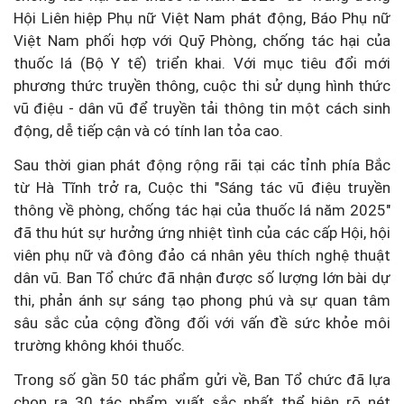
Hội Liên hiệp Phụ nữ Việt Nam phát động, Báo Phụ nữ
Việt Nam phối hợp với Quỹ Phòng, chống tác hại của
thuốc lá (Bộ Y tế) triển khai. Với mục tiêu đổi mới
phương thức truyền thông, cuộc thi sử dụng hình thức
vũ điệu - dân vũ để truyền tải thông tin một cách sinh
động, dễ tiếp cận và có tính lan tỏa cao.
Sau thời gian phát động rộng rãi tại các tỉnh phía Bắc
từ Hà Tĩnh trở ra, Cuộc thi "Sáng tác vũ điệu truyền
thông về phòng, chống tác hại của thuốc lá năm 2025"
đã thu hút sự hưởng ứng nhiệt tình của các cấp Hội, hội
viên phụ nữ và đông đảo cá nhân yêu thích nghệ thuật
dân vũ. Ban Tổ chức đã nhận được số lượng lớn bài dự
thi, phản ánh sự sáng tạo phong phú và sự quan tâm
sâu sắc của cộng đồng đối với vấn đề sức khỏe môi
trường không khói thuốc.
Trong số gần 50 tác phẩm gửi về, Ban Tổ chức đã lựa
chọn ra 30 tác phẩm xuất sắc nhất thể hiện rõ nét