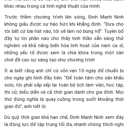
khác nhau trong cá tính nghệ thuật của mình.
Trước thềm chương trình lên sóng, Đinh Mạnh Ninh
không giấu được sự háo hức khi khẳng định: “Đưa cho
tôi bất cứ bài hát nào, tôi sẽ làm nó bùng nổ”. Tuyên bố
đầy tự tin phần nào cho thấy tinh thần sẵn sàng thử
nghiệm và khả năng biến hóa linh hoạt của nam ca sĩ,
những yếu tố được xem là chìa khóa trong một sân
chơi đề cao sự sáng tạo như chương trình
Ít ai biết rằng anh chỉ có vỏn vẹn 10 ngày để chuẩn bị
cho ngày ghi hình đầu tiên. “Để toàn tâm cho sân khấu
solo, tôi phải sắp xếp lại toàn bộ lịch làm việc, học tập,
thi cử, biểu diễn và cả thời gian dành cho gia đình. Mọi
thứ đúng nghĩa là quay cuồng trong suốt khoảng thời
gian đó”, anh tiết lộ.
Dù quỹ thời gian khá hạn chế, Đinh Mạnh Ninh xem đây
là động lực để tập trung tối đa, nhanh chóng thích nghi