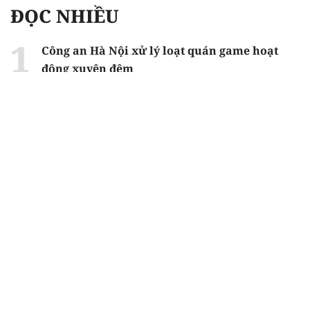
ĐỌC NHIỀU
Công an Hà Nội xử lý loạt quán game hoạt
động xuyên đêm
Ngân hàng trở lại "ngôi vương" phát hành
trái phiếu: Báo hiệu cuộc đua vốn mới
Về Lấp Vò khám phá điểm sáng mới của du
lịch cộng đồng
Từ 4/8, chính thức lọc ảo xét tuyển đại học
2026
Gian lận thi ở Tuyên Quang: Bộ GD-ĐT công