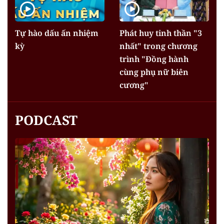
Tự hào dấu ấn nhiệm
Phát huy tinh thần "3
kỳ
nhất" trong chương
trình "Đồng hành
cùng phụ nữ biên
cương"
PODCAST