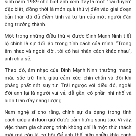
sinh năm 1989 cho biết anh xem đây là một “cái duyên”
đặc biệt, đồng thời là món quà thú vị đến vào giai đoạn
bản thân đã đủ điềm tĩnh và tự tin của một người đàn
ông trưởng thành.
Một trong những điều thú vị được Đinh Mạnh Ninh tiết
lộ chính là sự đối lập trong tính cách của mình. “Trong
âm nhạc và ngoài đời, tôi có hai nhân cách khác nhau”,
anh chia sẻ.
Theo đó, âm nhạc của Đinh Mạnh Ninh thường mang
màu sắc trữ tình, giàu cảm xúc, chín chắn và đôi khi
phảng phất nét suy tư. Trái ngược với điều đó, ngoài
đời anh lại là người vui vẻ, dễ gần, có phần nhí nhố và
luôn tràn đầy năng lượng.
Nam nghệ sĩ cho rằng, chính sự đa dạng trong tính
cách giúp anh luôn giữ được cảm hứng sáng tạo. Vì vậy,
việc tham gia chương trình không chỉ là một thử thách
mới mà còn là cơ hội để anh thể hiện nhiều khía cạnh