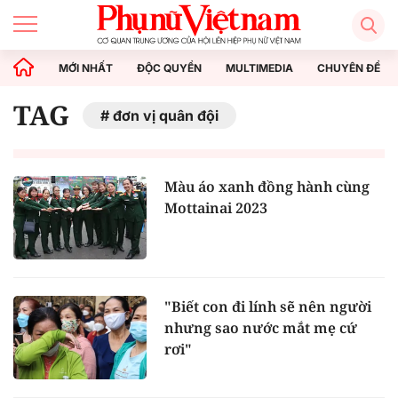
MỚI NHẤT
ĐỘC QUYỀN
MULTIMEDIA
CHUYÊN ĐỀ
TAG
đơn vị quân đội
Màu áo xanh đồng hành cùng
Mottainai 2023
"Biết con đi lính sẽ nên người
nhưng sao nước mắt mẹ cứ
rơi"