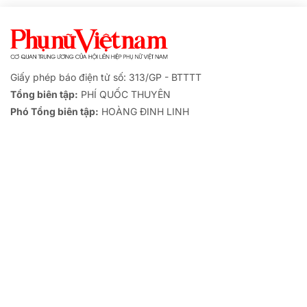
Giấy phép báo điện tử số: 313/GP - BTTTT
Tổng biên tập:
PHÍ QUỐC THUYÊN
Phó Tổng biên tập:
HOÀNG ĐINH LINH
TRỤ SỞ
Tòa soạn: 47 Hàng Chuối, phường Hai Bà Trưng, TP. Hà Nội
Điện thoại:
84-24-3971 3500
- Fax:
84-24-3821 3202
Đường dây nóng:
094.170.7373
Email:
baophunuvietnam@phunuvietnam.vn
LIÊN HỆ QUẢNG CÁO
BOOKING
- Điện thoại:
098.200.5508
- Email:
quangcao@phunuvietnam.vn
NEGATIVE AD
- Điện thoại:
0247 300 7108