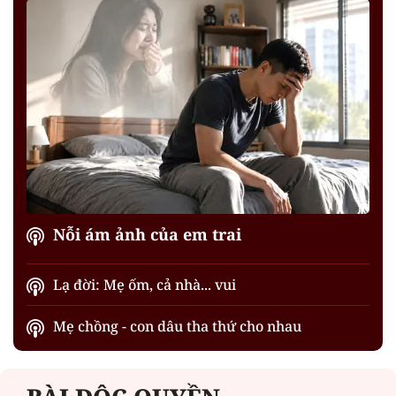
Nỗi ám ảnh của em trai
Lạ đời: Mẹ ốm, cả nhà... vui
Mẹ chồng - con dâu tha thứ cho nhau