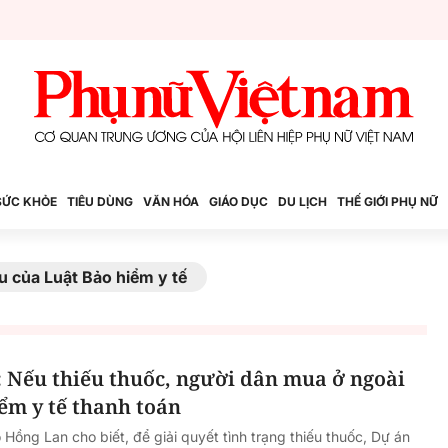
SỨC KHỎE
TIÊU DÙNG
VĂN HÓA
GIÁO DỤC
DU LỊCH
THẾ GIỚI PHỤ NỮ
u của Luật Bảo hiểm y tế
: Nếu thiếu thuốc, người dân mua ở ngoài
ểm y tế thanh toán
Hồng Lan cho biết, để giải quyết tình trạng thiếu thuốc, Dự án