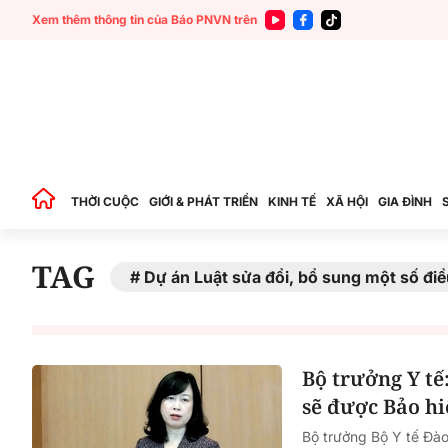
Xem thêm thông tin của Báo PNVN trên
THỜI CUỘC
GIỚI & PHÁT TRIỂN
KINH TẾ
XÃ HỘI
GIA ĐÌNH
TAG
Dự án Luật sửa đổi, bổ sung một số điề
Bộ trưởng Y tế
sẽ được Bảo hi
Bộ trưởng Bộ Y tế Đào 