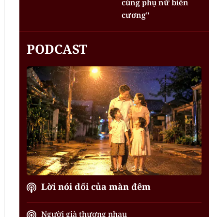
cùng phụ nữ biên
cương"
PODCAST
Lời nói dối của màn đêm
Người già thương nhau