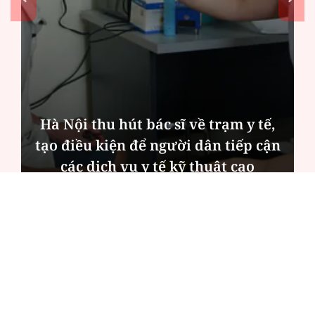
Hà Nội thu hút bác sĩ về trạm y tế,
tạo điều kiện để người dân tiếp cận
các dịch vụ y tế kỹ thuật cao
ĐỌC NHIỀU
Công an Hà Nội xử lý loạt quán game hoạt
động xuyên đêm