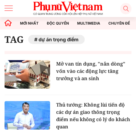
MỚI NHẤT
ĐỘC QUYỀN
MULTIMEDIA
CHUYÊN ĐỀ
TAG
dự án trọng điểm
Mở van tín dụng, "nắn dòng"
vốn vào các động lực tăng
trưởng và an sinh
Thủ tướng: Không lùi tiến độ
các dự án giao thông trọng
điểm nếu không có lý do khách
quan