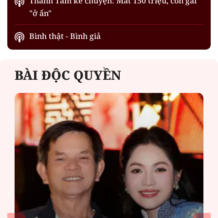
Thanh Tâm kể chuyện: Mất 150 triệu, con gái
"ở ẩn"
Bình thật - Bình giả
BÀI ĐỘC QUYỀN