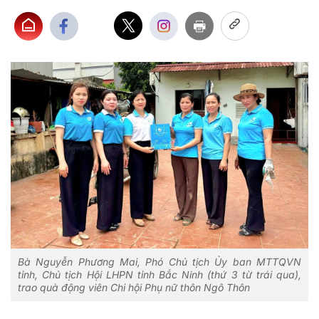
Bà Nguyễn Phương Mai, Phó Chủ tịch Ủy ban MTTQVN
tỉnh, Chủ tịch Hội LHPN tỉnh Bắc Ninh (thứ 3 từ trái qua),
trao quà động viên Chi hội Phụ nữ thôn Ngô Thôn