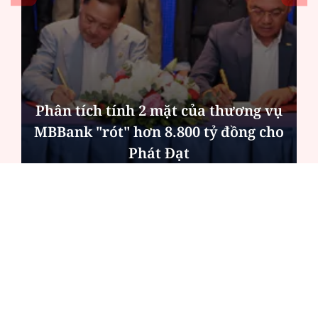
Phân tích tính 2 mặt của thương vụ
MBBank "rót" hơn 8.800 tỷ đồng cho
Phát Đạt
ĐỌC NHIỀU
Công an Hà Nội xử lý loạt quán game hoạt
động xuyên đêm
Ngân hàng trở lại "ngôi vương" phát hành