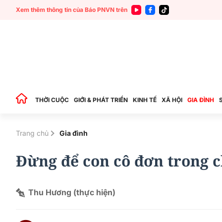
Xem thêm thông tin của Báo PNVN trên
THỜI CUỘC
GIỚI & PHÁT TRIỂN
KINH TẾ
XÃ HỘI
GIA ĐÌNH
Trang chủ
Gia đình
Đừng để con cô đơn trong 
Thu Hương (thực hiện)