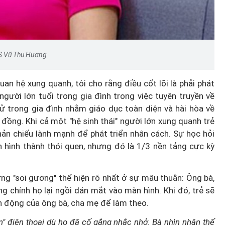
S Vũ Thu Hương
Thành lập thành phố Bắc Ninh
trực thuộc Trung ương: Tầm
uan hệ xung quanh, tôi cho rằng điều cốt lõi là phải phát
người lớn tuổi trong gia đình trong việc tuyên truyền về
g thế
nhìn đô thị hiện đại và giàu bả
ử trong gia đình nhằm giáo dục toàn diện và hài hòa về
rủi ro?
sắc
hi đồng. Khi cả một "hệ sinh thái" người lớn xung quanh trẻ
ản chiếu lành mạnh để phát triển nhân cách. Sự học hỏi
 hình thành thói quen, nhưng đó là 1/3 nền tảng cực kỳ
 ứng "soi gương" thể hiện rõ nhất ở sự mâu thuẫn: Ông bà,
 chính họ lại ngồi dán mắt vào màn hình. Khi đó, trẻ sẽ
h động của ông bà, cha mẹ để làm theo.
" điện thoại dù họ đã cố gắng nhắc nhở. Bà nhìn nhận thế