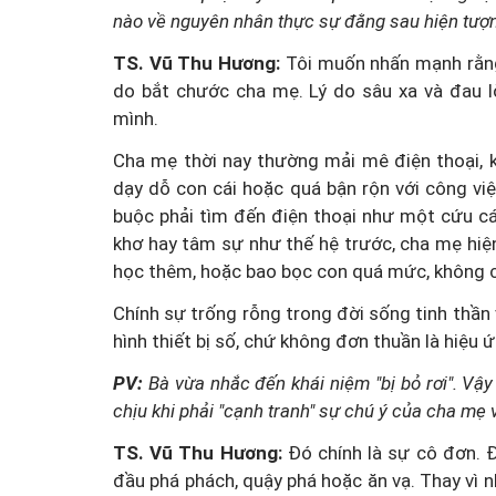
nào về nguyên nhân thực sự đằng sau hiện tượ
TS. Vũ Thu Hương:
Tôi muốn nhấn mạnh rằng,
do bắt chước cha mẹ. Lý do sâu xa và đau lò
mình.
Cha mẹ thời nay thường mải mê điện thoại, 
dạy dỗ con cái hoặc quá bận rộn với công việ
buộc phải tìm đến điện thoại như một cứu cá
khơ hay tâm sự như thế hệ trước, cha mẹ hiện 
học thêm, hoặc bao bọc con quá mức, không 
Chính sự trống rỗng trong đời sống tinh thần 
hình thiết bị số, chứ không đơn thuần là hiệu 
PV:
Bà vừa nhắc đến khái niệm "bị bỏ rơi". Vậ
chịu khi phải "cạnh tranh" sự chú ý của cha mẹ v
TS. Vũ Thu Hương:
Đó chính là sự cô đơn. Đ
đầu phá phách, quậy phá hoặc ăn vạ. Thay vì n