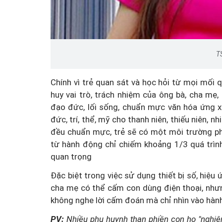
T
Chính vì trẻ quan sát và học hỏi từ mọi mối q
huy vai trò, trách nhiệm của ông bà, cha mẹ, 
Mua nhà thuộc dự án đan
đạo đức, lối sống, chuẩn mực văn hóa ứng x
chấp, làm sao để hạn chế 
đức, trí, thể, mỹ cho thanh niên, thiếu niên, n
đều chuẩn mực, trẻ sẽ có một môi trường ph
từ hành động chỉ chiếm khoảng 1/3 quá trình
quan trọng
Đặc biệt trong việc sử dụng thiết bị số, hiệu
cha mẹ có thể cấm con dùng điện thoại, nhưng
không nghe lời cấm đoán mà chỉ nhìn vào hàn
PV:
Nhiều phụ huynh than phiền con họ "nghiện