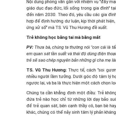
Nội dung phỏng vấn gắn với nhiệm vụ "đẩy mạ
giáo dục đạo đức, lối sống trong gia đình" tạ
đến năm 2030. Theo đó, yêu cầu các gia đìn
hợp để định hướng dư luận, kịp thời phát hiện,
ứng xử số" mà TS. Vũ Thu Hương đề xuất.
Trẻ không học bằng tai mà bằng mắt
PV:
Thưa bà, chúng ta thường nói "con cái là t
em quan sát tần suất và thái độ dùng điện thoạ
trẻ sẽ sao chép nguyên bản những gì cha mẹ l
TS. Vũ Thu Hương:
Thực tế, cách "soi gươ
nhiều người lầm tưởng. Dưới góc độ tâm lý học
ngược lại, và ba là thực hiện một cách chọn lọ
Chúng ta cần khẳng định một điều: Trẻ không
đứa trẻ nào học chỉ từ những lời dạy bảo su
để trẻ quan sát, bên cạnh thầy cô, bạn bè h
khác, chúng có thể nảy sinh tâm lý phản kháng