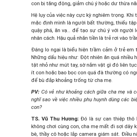
con bị tăng động, giảm chú ý hoặc dư thừa nă
Hệ lụy của việc này cực kỳ nghiêm trọng. Khi 
mặc định mình là người bất thường, thiếu tập
quậy phá, ăn vạ… để tạo sự chú ý với người 
nhân cách. Hậu quả nhãn tiền là trẻ rơi vào t
Đáng lo ngại là biểu hiện trầm cảm ở trẻ em 
Những dấu hiệu như: Đột nhiên ăn quá nhiều h
tật nhỏ như mút tay, sờ nắm vật gì đó liên tụ
ít con hoặc bao bọc con quá đà thường có ngu
để bù đắp khoảng trống từ cha mẹ.
PV:
Có vẻ như khoảng cách giữa cha mẹ và con
nghĩ sao về việc nhiều phụ huynh dùng các b
con?
TS. Vũ Thu Hương:
Đó là sự can thiệp thô 
không chơi cùng con, cha mẹ mất đi sợi dây k
bè, thầy cô hoặc lắp camera giám sát. Điều n