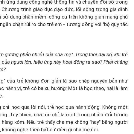
nh ứng dụng công nghệ thông tin và chuyển đổi số trong
i Chương trình giáo dục đạo đức, lối sống trong gia đình
h sử dụng phần mềm, công cụ trên không gian mạng phù
 ngăn chặn rủi ro cho trẻ em - tương đồng với "bộ quy tắc
ấm gương phản chiếu của cha mẹ". Trong thời đại số, khi trẻ
i của người lớn, hiệu ứng này hoạt động ra sao? Phải chăng
àm?
ng" của trẻ không đơn giản là sao chép nguyên bản như
 hành vi, trẻ có ba xu hướng: Một là học theo, hai là làm
c.
 chỉ học qua lời nói, trẻ học qua hành động. Không một
ông. Tuy nhiên, cha mẹ chỉ là một trong nhiều đối tượng
ay hàng xóm. Nếu trẻ thấy cha mẹ không "hay" bằng người
, không nghe theo bất cứ điều gì cha mẹ nói.