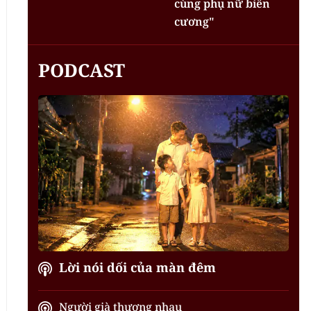
cùng phụ nữ biên
cương"
PODCAST
Lời nói dối của màn đêm
Người già thương nhau