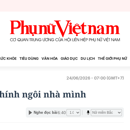
SỨC KHỎE
TIÊU DÙNG
VĂN HÓA
GIÁO DỤC
DU LỊCH
THẾ GIỚI PHỤ NỮ
24/06/2026 - 07:00 (GMT+7)
chính ngôi nhà mình
6:40
Nghe đọc bài