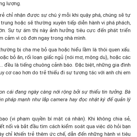
ng lượng.
trẻ chỉ nhận được sự chú ý mỗi khi quậy phá, chúng sẽ tự
 trung hoặc sẽ thường xuyên tiếp diễn hành vi phá phách,
lớn. Sự tự ám thị này ảnh hưởng tiêu cực đến phát triển
rầm cảm vì cô đơn ngay trong nhà mình.
thường bị cha mẹ bỏ qua hoặc hiểu lầm là thói quen xấu.
oặc bỏ ăn, rối loạn giấc ngủ (nói mơ, mộng du), hoặc các
c… đều là tiếng chuông cảnh báo. Đặc biệt, những gia đình
y cơ cao hơn do trẻ thiếu đi sự tương tác với anh chị em
 cái đang ngày càng nới rộng bởi sự thiếu tin tưởng. Bà
iện pháp mạnh như lắp camera hay đọc nhật ký để quản lý
bạo (vi phạm quyền bí mật cá nhân). Khi không chia sẻ,
ết nối và bắt đầu tìm cách kiểm soát qua việc dò hỏi bạn
ày chỉ khiến trẻ thêm ức chế, dẫn đến những hành vi tiêu