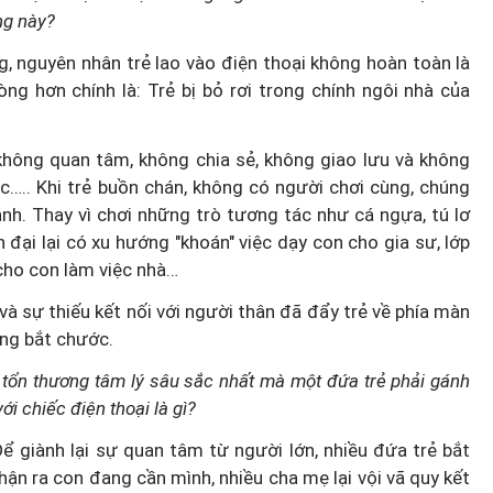
ng này?
 nguyên nhân trẻ lao vào điện thoại không hoàn toàn là
ng hơn chính là: Trẻ bị bỏ rơi trong chính ngôi nhà của
không quan tâm, không chia sẻ, không giao lưu và không
c….. Khi trẻ buồn chán, không có người chơi cùng, chúng
nh. Thay vì chơi những trò tương tác như cá ngựa, tú lơ
đại lại có xu hướng "khoán" việc dạy con cho gia sư, lớp
cho con làm việc nhà…
và sự thiếu kết nối với người thân đã đẩy trẻ về phía màn
ứng bắt chước.
y tổn thương tâm lý sâu sắc nhất mà một đứa trẻ phải gánh
ới chiếc điện thoại là gì?
ể giành lại sự quan tâm từ người lớn, nhiều đứa trẻ bắt
hận ra con đang cần mình, nhiều cha mẹ lại vội vã quy kết