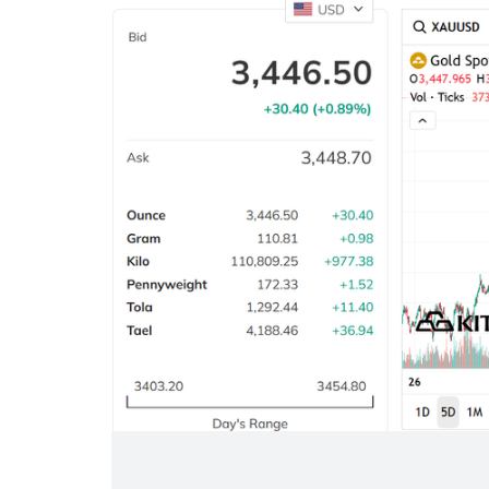
Một cuộc hôn nhân tan v
mảnh đất và bản án vì lẽ
bằng