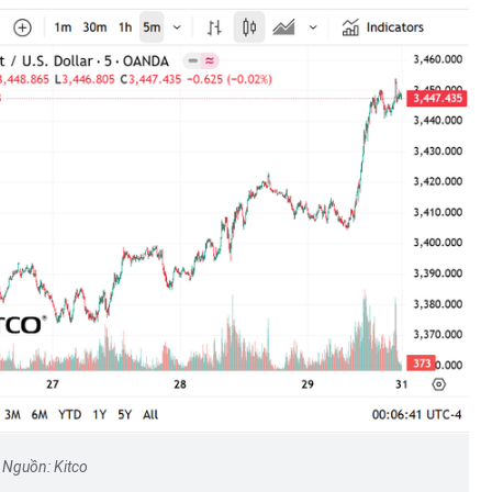
Hà Nội thu hút bác sĩ về trạm y
ỡ, 3
tế, tạo điều kiện để người dân
 công
tiếp cận các dịch vụ y tế kỹ thuậ
cao
Nguồn: Kitco