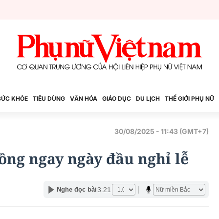
SỨC KHỎE
TIÊU DÙNG
VĂN HÓA
GIÁO DỤC
DU LỊCH
THẾ GIỚI PHỤ NỮ
30/08/2025 - 11:43 (GMT+7)
đồng ngay ngày đầu nghỉ lễ
3:21
Nghe đọc bài