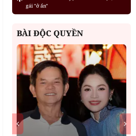
gái "ở ẩn"
BÀI ĐỘC QUYỀN