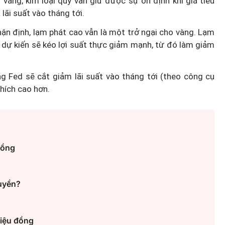
 vàng, kim loại quý vẫn giữ được sự ổn định khi giá tiêu
lãi suất vào tháng tới.
ận định, lạm phát cao vẫn là một trở ngại cho vàng. Lạm
g dự kiến sẽ kéo lợi suất thực giảm mạnh, từ đó làm giảm
g Fed sẽ cắt giảm lãi suất vào tháng tới (theo công cụ
hích cao hơn.
đồng
quyền?
riệu đồng