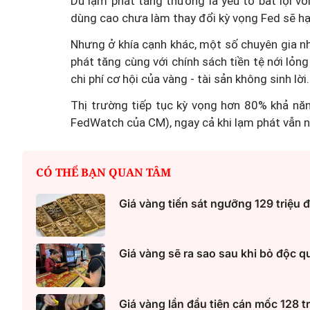
Dù lạm phát tăng thường là yếu tố bất lợi với
dùng cao chưa làm thay đổi kỳ vọng Fed sẽ hạ 
Nhưng ở khía cạnh khác, một số chuyên gia nh
phát tăng cùng với chính sách tiền tệ nới lỏn
chi phí cơ hội của vàng - tài sản không sinh lời.
Thị trường tiếp tục kỳ vọng hơn 80% khả năn
FedWatch của CM), ngay cả khi lạm phát vẫn n
CÓ THỂ BẠN QUAN TÂM
Giá vàng tiến sát ngưỡng 129 triệu 
Giá vàng sẽ ra sao sau khi bỏ độc 
Giá vàng lần đầu tiên cán mốc 128 t