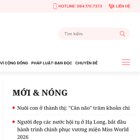
HOTLINE: 094.170.7373
LIÊN HỆ
VÌ CỘNG ĐỒNG
PHÁP LUẬT-BẠN ĐỌC
CHUYÊN ĐỀ
MỚI & NÓNG
Nuôi con ở thành thị: "Cân não" trăm khoản chi
Người đẹp các nước hội tụ ở Hạ Long, bắt đầu
hành trình chinh phục vương miện Miss World
2026