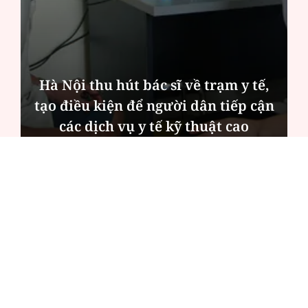
Hà Nội thu hút bác sĩ về trạm y tế,
tạo điều kiện để người dân tiếp cận
các dịch vụ y tế kỹ thuật cao
ĐỌC NHIỀU
Công an Hà Nội xử lý loạt quán game hoạt
động xuyên đêm
Ngân hàng trở lại "ngôi vương" phát hành
trái phiếu: Báo hiệu cuộc đua vốn mới