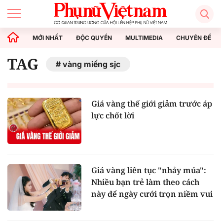
MỚI NHẤT
ĐỘC QUYỀN
MULTIMEDIA
CHUYÊN ĐỀ
TAG
vàng miếng sjc
Giá vàng thế giới giảm trước áp
lực chốt lời
Giá vàng liên tục "nhảy múa":
Nhiều bạn trẻ làm theo cách
này để ngày cưới trọn niềm vui