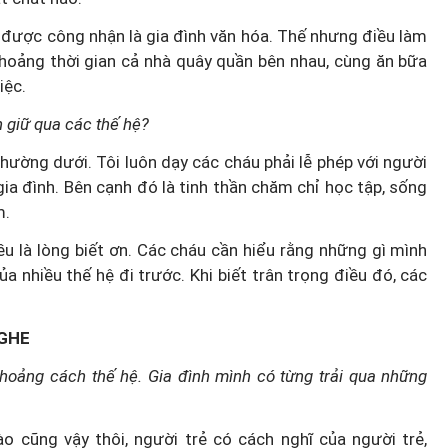
Hà Nội thu hút bác sĩ về trạm y
 được công nhận là gia đình văn hóa. Thế nhưng điều làm
ỡ, 3
tế, tạo điều kiện để người dân
khoảng thời gian cả nhà quây quần bên nhau, cùng ăn bữa
 công
tiếp cận các dịch vụ y tế kỹ thuậ
iệc.
cao
n giữ qua các thế hệ?
nhường dưới. Tôi luôn dạy các cháu phải lễ phép với người
gia đình. Bên cạnh đó là tinh thần chăm chỉ học tập, sống
m.
 là lòng biết ơn. Các cháu cần hiểu rằng những gì mình
nhiều thế hệ đi trước. Khi biết trân trọng điều đó, các
NGHE
hoảng cách thế hệ. Gia đình mình có từng trải qua những
o cũng vậy thôi, người trẻ có cách nghĩ của người trẻ,