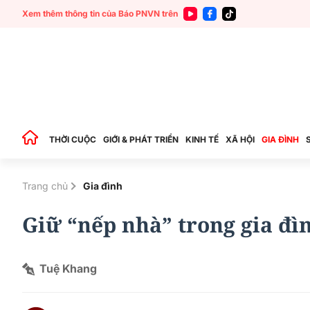
Xem thêm thông tin của Báo PNVN trên
THỜI CUỘC
GIỚI & PHÁT TRIỂN
KINH TẾ
XÃ HỘI
GIA ĐÌNH
Trang chủ
Gia đình
Giữ “nếp nhà” trong gia đì
Tuệ Khang