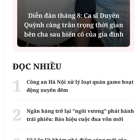
Diễn đàn tháng 8: Ca sĩ Duyên
t
Quỳnh càng trân trọng thời gian
bên cha sau biến cố của gia đình
ĐỌC NHIỀU
Công an Hà Nội xử lý loạt quán game hoạt
động xuyên đêm
Ngân hàng trở lại "ngôi vương" phát hành
trái phiếu: Báo hiệu cuộc đua vốn mới
Về Lấp Vò khám phá điểm sáng mới của