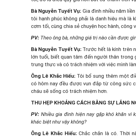
Bà Nguyễn Tuyết Vụ:
Gia đình nhiều năm liền
Một cuộc hôn nhân tan v
tôi hạnh phúc không phải là danh hiệu mà là 
mảnh đất và bản án vì lẽ
cơm tối, cùng chia sẻ chuyện học hành, công v
bằng
PV:
Theo ông bà, những giá trị nào cần được gì
Bà Nguyễn Tuyết Vụ:
Trước hết là kính trên 
lớn tuổi, biết quan tâm đến người thân trong 
trung thực và có trách nhiệm với việc mình là
Ông Lê Khắc Hiếu:
Tôi bổ sung thêm một điều
có hôm nay đều được vun đắp từ công sức của 
cháu sẽ sống có trách nhiệm hơn.
THU HẸP KHOẢNG CÁCH BẰNG SỰ LẮNG 
PV:
Nhiều gia đình hiện nay gặp khó khăn vì k
khác biệt như vậy không?
Ông Lê Khắc Hiếu:
Chắc chắn là có. Thời nà