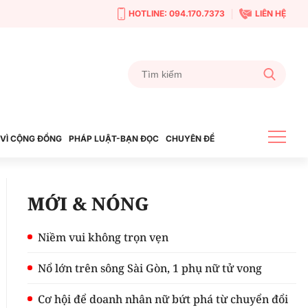
HOTLINE: 094.170.7373
LIÊN HỆ
VÌ CỘNG ĐỒNG
PHÁP LUẬT-BẠN ĐỌC
CHUYÊN ĐỀ
MỚI & NÓNG
Niềm vui không trọn vẹn
Nổ lớn trên sông Sài Gòn, 1 phụ nữ tử vong
Cơ hội để doanh nhân nữ bứt phá từ chuyển đổi