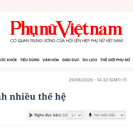
SỨC KHỎE
TIÊU DÙNG
VĂN HÓA
GIÁO DỤC
DU LỊCH
THẾ GIỚI PHỤ NỮ
29/06/2026 - 14:32 (GMT+7)
nh nhiều thế hệ
6:59
Nghe đọc bài