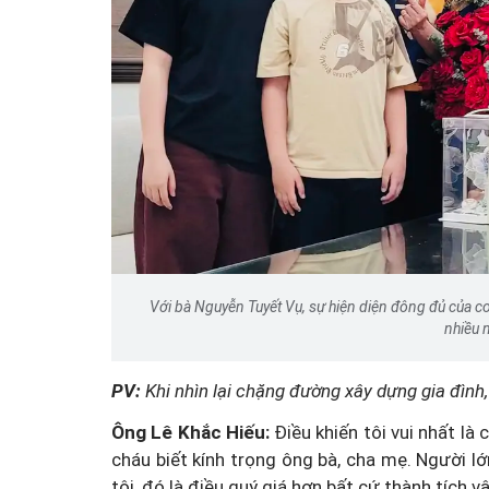
Với bà Nguyễn Tuyết Vụ, sự hiện diện đông đủ của co
nhiều 
PV:
Khi nhìn lại chặng đường xây dựng gia đình,
Ông Lê Khắc Hiếu:
Điều khiến tôi vui nhất là
cháu biết kính trọng ông bà, cha mẹ. Người l
tôi, đó là điều quý giá hơn bất cứ thành tích v