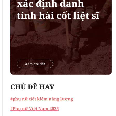
xác định danh
tính hài cốt liệt sĩ
Xem chi tiết
CHỦ ĐỀ HAY
#phụ nữ tiết kiệm năng lượng
#Phụ nữ Việt Nam 2025