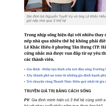
Gia đình bà Nguyễn Tuyết Vụ và ông Lê Khắc Hiếu l
giữ nếp nhà qua 3 thế hệ
Trong nhịp sống hiện đại với nhiều thay đ
nếp nhà qua nhiều thế hệ không phải điề
Lê Khắc Hiếu ở phường Tân Hưng (TP. Hả
cứng nhắc mà được vun đắp từ sự yêu th
các thành viên.
Gia đình - Điểm tựa bình yên nơi đầu sóng Trường 
Xây thành phố an toàn từ những gia đình hạnh ph
Trò chuyện cùng Thanh Tâm: Điều quý nhất từ gia 
TRUYỀN GIÁ TRỊ BẰNG CÁCH SỐNG
PV
:
Gia đình mình hiện có 3 thế hệ cùng sinh s
bó với nhau suốt nhiều năm qua, thưa ông bà?