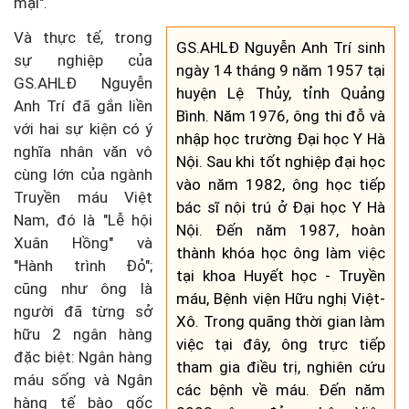
mại".
Và thực tế, trong
GS.AHLĐ Nguyễn Anh Trí sinh
sự nghiệp của
ngày 14 tháng 9 năm 1957 tại
GS.AHLĐ Nguyễn
huyện Lệ Thủy, tỉnh Quảng
Anh Trí đã gắn liền
Bình. Năm 1976, ông thi đỗ và
với hai sự kiện có ý
nhập học trường Đại học Y Hà
nghĩa nhân văn vô
Nội. Sau khi tốt nghiệp đại học
cùng lớn của ngành
vào năm 1982, ông học tiếp
Truyền máu Việt
bác sĩ nội trú ở Đại học Y Hà
Nam, đó là "Lễ hội
Nội. Đến năm 1987, hoàn
Xuân Hồng" và
thành khóa học ông làm việc
"Hành trình Đỏ";
tại khoa Huyết học - Truyền
cũng như ông là
máu, Bệnh viện Hữu nghị Việt-
người đã từng sở
Xô. Trong quãng thời gian làm
hữu 2 ngân hàng
việc tại đây, ông trực tiếp
đặc biệt: Ngân hàng
tham gia điều trị, nghiên cứu
máu sống và Ngân
các bệnh về máu. Đến năm
hàng tế bào gốc