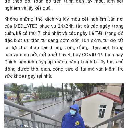
để theo dõi toàn bộ tiến trình đến lấy mẫu, làm xét
nghiệm và lấy kết quả.
Không những thế, dịch vụ lấy mẫu xét nghiệm tận nơi
của MEDLATEC phục vụ 24/24h tất cả các ngày trong
tuần, kể cả thứ 7, chủ nhật và các ngày Lễ Tết, trong đó
đặc biệt ưu tiên từ sáng sớm đến 10h đêm, từ đó rất
có lợi cho nhân dân trong cộng đồng, đặc biệt trong
các vụ dịch sởi, sốt xuất huyết, hay COVID-19 hiện nay.
Chính tiện ích nàygiúp khách hàng tránh bị lây lan, chủ
động được thời gian, công sức đi lại mà vẫn kiểm tra
sức khỏe ngay tại nhà.