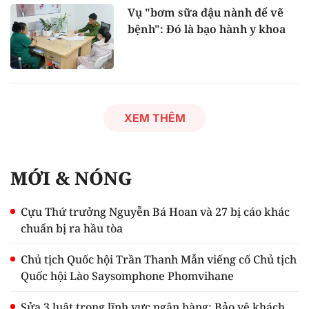
Vụ "bơm sữa đậu nành để vẽ
bệnh": Đó là bạo hành y khoa
XEM THÊM
MỚI & NÓNG
Cựu Thứ trưởng Nguyễn Bá Hoan và 27 bị cáo khác
chuẩn bị ra hầu tòa
Chủ tịch Quốc hội Trần Thanh Mẫn viếng cố Chủ tịch
Quốc hội Lào Saysomphone Phomvihane
Sửa 3 luật trong lĩnh vực ngân hàng: Bảo vệ khách