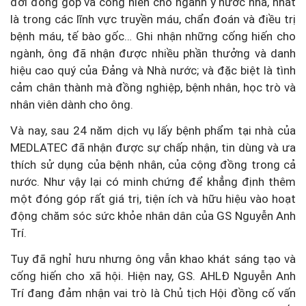
đời đóng góp và cống hiến cho ngành y nước nhà, nhất
là trong các lĩnh vực truyền máu, chẩn đoán và điều trị
bệnh máu, tế bào gốc… Ghi nhận những cống hiến cho
ngành, ông đã nhận được nhiều phần thưởng và danh
hiệu cao quý của Đảng và Nhà nước; và đặc biệt là tình
cảm chân thành mà đồng nghiệp, bệnh nhân, học trò và
nhân viên dành cho ông.
Và nay, sau 24 năm dịch vụ lấy bệnh phẩm tại nhà của
MEDLATEC đã nhận được sự chấp nhận, tin dùng và ưa
thích sử dụng của bệnh nhân, của cộng đồng trong cả
nước. Như vậy lại có minh chứng để khẳng định thêm
một đóng góp rất giá trị, tiện ích và hữu hiệu vào hoạt
động chăm sóc sức khỏe nhân dân của GS Nguyễn Anh
Trí.
Tuy đã nghỉ hưu nhưng ông vẫn khao khát sáng tạo và
cống hiến cho xã hội. Hiện nay, GS. AHLĐ Nguyễn Anh
Trí đang đảm nhận vai trò là Chủ tịch Hội đồng cố vấn