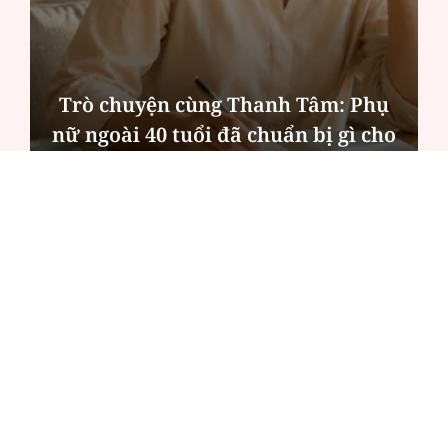
Hà Nội thu hút bác sĩ về trạm y tế,
tạo điều kiện để người dân tiếp cận
các dịch vụ y tế kỹ thuật cao
ĐỌC NHIỀU
Công an Hà Nội xử lý loạt quán game hoạt
động xuyên đêm
Ngân hàng trở lại "ngôi vương" phát hành
trái phiếu: Báo hiệu cuộc đua vốn mới