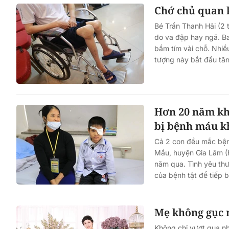
Chớ chủ quan 
Bé Trần Thanh Hải (2 
do va đập hay ngã. Ba
bầm tím vài chỗ. Nhiề
tượng này bắt đầu tăn
Hơn 20 năm kh
bị bệnh máu k
Cả 2 con đều mắc bệnh
Mầu, huyện Gia Lâm (
năm qua. Tình yêu th
của bệnh tật để tiếp 
Mẹ không gục n
Không chỉ vượt qua nh