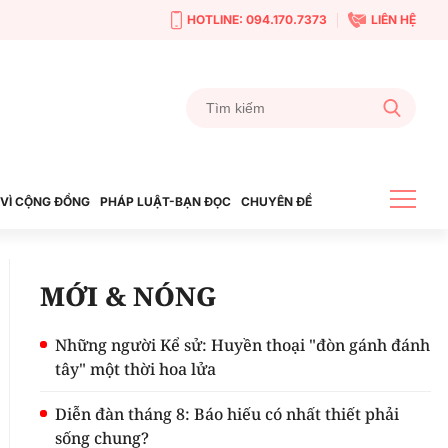
HOTLINE: 094.170.7373
LIÊN HỆ
VÌ CỘNG ĐỒNG
PHÁP LUẬT-BẠN ĐỌC
CHUYÊN ĐỀ
MỚI & NÓNG
Những người Kể sử: Huyền thoại "đòn gánh đánh
tây" một thời hoa lửa
Diễn đàn tháng 8: Báo hiếu có nhất thiết phải
sống chung?