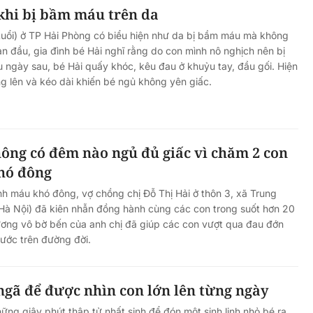
khi bị bầm máu trên da
tuổi) ở TP Hải Phòng có biểu hiện như da bị bầm máu mà không
n đầu, gia đình bé Hải nghĩ rằng do con mình nô nghịch nên bị
u ngày sau, bé Hải quấy khóc, kêu đau ở khuỷu tay, đầu gối. Hiện
g lên và kéo dài khiến bé ngủ không yên giấc.
ông có đêm nào ngủ đủ giấc vì chăm 2 con
hó đông
 máu khó đông, vợ chồng chị Đỗ Thị Hải ở thôn 3, xã Trung
Hà Nội) đã kiên nhẫn đồng hành cùng các con trong suốt hơn 20
ương vô bờ bến của anh chị đã giúp các con vượt qua đau đớn
bước trên đường đời.
gã để được nhìn con lớn lên từng ngày
ững giây phút thập tử nhất sinh để đón một sinh linh nhỏ bé ra