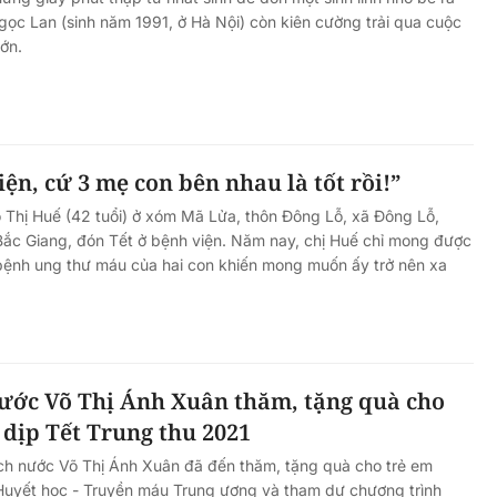
Ngọc Lan (sinh năm 1991, ở Hà Nội) còn kiên cường trải qua cuộc
đớn.
iện, cứ 3 mẹ con bên nhau là tốt rồi!”
 Thị Huế (42 tuổi) ở xóm Mã Lửa, thôn Đông Lỗ, xã Đông Lỗ,
Bắc Giang, đón Tết ở bệnh viện. Năm nay, chị Huế chỉ mong được
bệnh ung thư máu của hai con khiến mong muốn ấy trở nên xa
nước Võ Thị Ánh Xuân thăm, tặng quà cho
dịp Tết Trung thu 2021
ịch nước Võ Thị Ánh Xuân đã đến thăm, tặng quà cho trẻ em
n Huyết học - Truyền máu Trung ương và tham dự chương trình