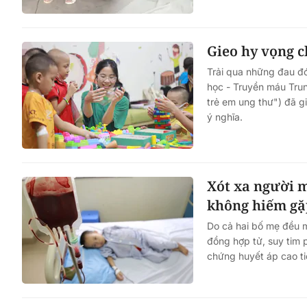
Gieo hy vọng c
Trải qua những đau đớ
học - Truyền máu Trun
trẻ em ung thư") đã g
ý nghĩa.
Xót xa người m
không hiếm gặ
Do cả hai bố mẹ đều 
đồng hợp tử, suy tim 
chứng huyết áp cao ti