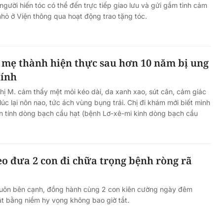
người hiến tóc có thể đến trực tiếp giao lưu và gửi gắm tình cảm
nhỏ ở Viện thông qua hoạt động trao tặng tóc.
 mẹ thành hiện thực sau hơn 10 năm bị ung
tính
Thị M. cảm thấy mệt mỏi kéo dài, da xanh xao, sút cân, cảm giác
 lúc lại nôn nao, tức ách vùng bụng trái. Chị đi khám mới biết mình
 tính dòng bạch cầu hạt (bệnh Lơ-xê-mi kinh dòng bạch cầu
o đưa 2 con đi chữa trọng bệnh ròng rã
 luôn bên cạnh, đồng hành cùng 2 con kiên cường ngày đêm
ật bằng niềm hy vọng không bao giờ tắt.