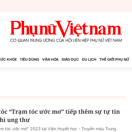
SỨC KHỎE
TIÊU DÙNG
VĂN HÓA
GIÁO DỤC
DU LỊCH
THẾ GIỚI PHỤ NỮ
tóc “Trạm tóc ước mơ” tiếp thêm sự tự tin
hi ung thư
ạm tóc ước mơ" 2023 tại Viện Huyết học - Truyền máu Trung