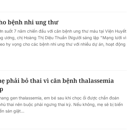
ho bệnh nhi ung thư
n suốt 7 năm chiến đấu với căn bệnh ung thư máu tại Viện Huyết
g ương, chị Hoàng Thị Diệu Thuần (Người sáng lập "Mạng lưới vì
ieo hy vọng cho các bệnh nhi ung thư với nhiều dự án, hoạt động
ẹ phải bỏ thai vì căn bệnh thalassemia
p
mang gen thalassemia, em bé sau khi chọc ối được chẩn đoán
phù thai nên buộc phải ngưng thai kỳ. Nếu không, mẹ sẽ bị biến
ền sản giật…