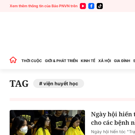
Xem thêm thông tin của Báo PNVN trên
THỜI CUỘC
GIỚI & PHÁT TRIỂN
KINH TẾ
XÃ HỘI
GIA ĐÌNH
TAG
viện huyết học
Ngày hội hiến 
cho các bệnh n
Ngày hội hiến tóc "Tr