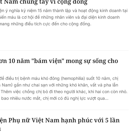
t Nam chung tay vì cộng đồng
ện ý nghĩa kỷ niệm 15 năm thành lập và hoạt động kinh doanh tại
iến máu là cơ hội để những nhân viên và đại diện kinh doanh
mang những điều tích cực đến cho cộng đồng.
ơn 10 năm "bám viện" mong sự sống cho
để điều trị bệnh máu khó đông (hemophilia) suốt 10 năm, chị
 Nam) gần như chai sạn với những khó khăn, vất vả pha lẫn
Thêm việc chồng chị bỏ đi theo người khác, khi hai con còn nhỏ.
 bao nhiêu nước mắt, chị mới có đủ nghị lực vượt qua...
iện Phụ nữ Việt Nam hạnh phúc với 5 lần
u