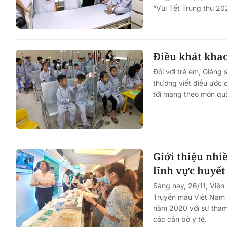
“Vui Tết Trung thu 20
Điều khát khao
Đối với trẻ em, Giáng
Thâm nhập những quán
thường viết điều ước 
xuyên đêm bất chấp lện
tới mang theo món qu
Giới thiệu nhi
lĩnh vực huyết
Sáng nay, 26/11, Viện
Truyền máu Việt Nam 
năm 2020 với sự tham 
các cán bộ y tế.