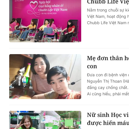
Chubb Life Việ
Nằm trong chuỗi sự ki
Việt Nam, hoạt động h
Chubb Life Việt Nam 
Mẹ đơn thân h
con
Đưa con đi bệnh viện 
Nguyễn Thị Thoan (Hà
đắng cay chồng chất. 
Ai cũng hiểu, phải mất
Nữ sinh Học v
được hiến má