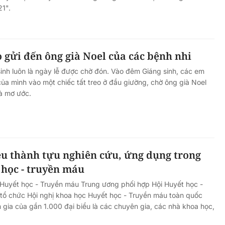
21".
 gửi đến ông già Noel của các bệnh nhi
Những người Kể sử: Huyền thoạ
 sinh luôn là ngày lễ được chờ đón. Vào đêm Giáng sinh, các em
 game
"đòn gánh đánh tây" một thời
của mình vào một chiếc tất treo ở đầu giường, chờ ông già Noel
h cấm
hoa lửa
à mơ ước.
ều thành tựu nghiên cứu, ứng dụng trong
 học - truyền máu
 Huyết học - Truyền máu Trung ương phối hợp Hội Huyết học -
tổ chức Hội nghị khoa học Huyết học - Truyền máu toàn quốc
gia của gần 1.000 đại biểu là các chuyên gia, các nhà khoa học,