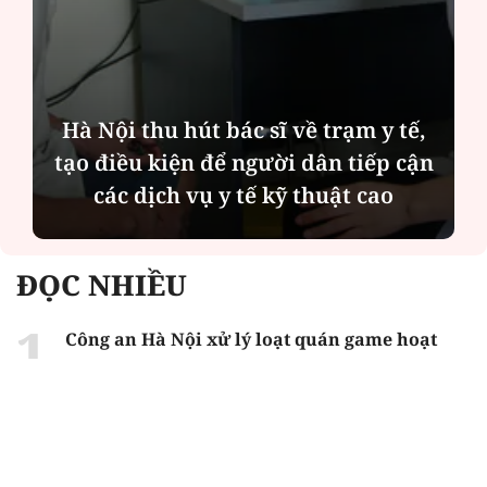
Hà Nội thu hút bác sĩ về trạm y tế,
tạo điều kiện để người dân tiếp cận
các dịch vụ y tế kỹ thuật cao
ĐỌC NHIỀU
Công an Hà Nội xử lý loạt quán game hoạt
động xuyên đêm
Ngân hàng trở lại "ngôi vương" phát hành
trái phiếu: Báo hiệu cuộc đua vốn mới