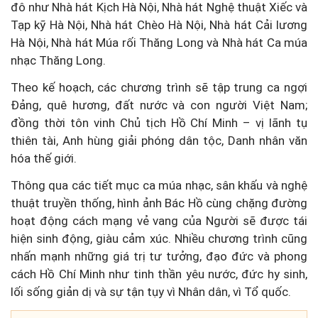
đô như Nhà hát Kịch Hà Nội, Nhà hát Nghệ thuật Xiếc và
Tạp kỹ Hà Nội, Nhà hát Chèo Hà Nội, Nhà hát Cải lương
Hà Nội, Nhà hát Múa rối Thăng Long và Nhà hát Ca múa
nhạc Thăng Long.
Theo kế hoạch, các chương trình sẽ tập trung ca ngợi
Đảng, quê hương, đất nước và con người Việt Nam;
đồng thời tôn vinh Chủ tịch Hồ Chí Minh – vị lãnh tụ
thiên tài, Anh hùng giải phóng dân tộc, Danh nhân văn
hóa thế giới.
Thông qua các tiết mục ca múa nhạc, sân khấu và nghệ
thuật truyền thống, hình ảnh Bác Hồ cùng chặng đường
hoạt động cách mạng vẻ vang của Người sẽ được tái
hiện sinh động, giàu cảm xúc. Nhiều chương trình cũng
nhấn mạnh những giá trị tư tưởng, đạo đức và phong
cách Hồ Chí Minh như tinh thần yêu nước, đức hy sinh,
lối sống giản dị và sự tận tụy vì Nhân dân, vì Tổ quốc.