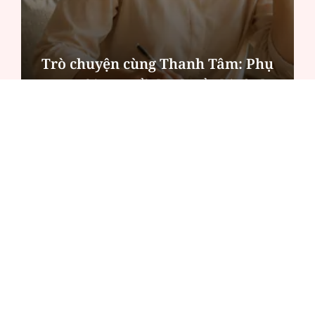
Trò chuyện cùng Thanh Tâm: Phụ
nữ ngoài 40 tuổi đã chuẩn bị gì cho
mình?
ĐỌC NHIỀU
Công an Hà Nội xử lý loạt quán game hoạt
động xuyên đêm
Ngân hàng trở lại "ngôi vương" phát hành
trái phiếu: Báo hiệu cuộc đua vốn mới