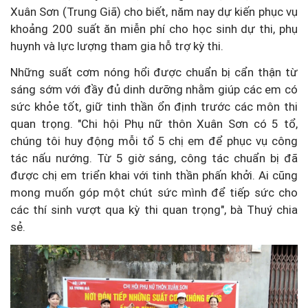
Xuân Sơn (Trung Giã) cho biết, năm nay dự kiến phục vụ
khoảng 200 suất ăn miễn phí cho học sinh dự thi, phụ
huynh và lực lượng tham gia hỗ trợ kỳ thi.
Những suất cơm nóng hổi được chuẩn bị cẩn thận từ
sáng sớm với đầy đủ dinh dưỡng nhằm giúp các em có
sức khỏe tốt, giữ tinh thần ổn định trước các môn thi
quan trọng. "Chi hội Phụ nữ thôn Xuân Sơn có 5 tổ,
chúng tôi huy động mỗi tổ 5 chị em để phục vụ công
tác nấu nướng. Từ 5 giờ sáng, công tác chuẩn bị đã
được chị em triển khai với tinh thần phấn khởi. Ai cũng
mong muốn góp một chút sức mình để tiếp sức cho
các thí sinh vượt qua kỳ thi quan trọng", bà Thuý chia
sẻ.