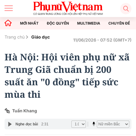
MỚI NHẤT
ĐỘC QUYỀN
MULTIMEDIA
CHUYÊN ĐỀ
Trang chủ
Giáo dục
11/06/2026 - 07:52 (GMT+7)
Hà Nội: Hội viên phụ nữ xã
Trung Giã chuẩn bị 200
suất ăn "0 đồng" tiếp sức
mùa thi
Tuấn Khang
Nghe đọc bài
2:31