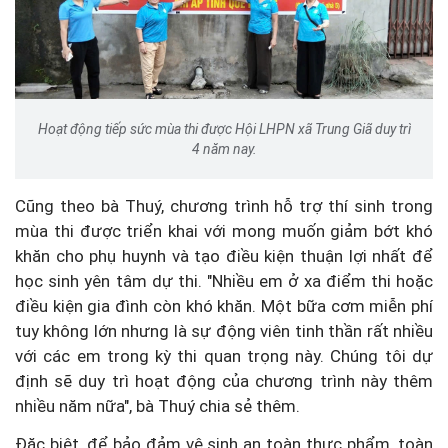
Hoạt động tiếp sức mùa thi được Hội LHPN xã Trung Giã duy trì
4 năm nay.
Cũng theo bà Thuý, chương trình hỗ trợ thí sinh trong
mùa thi được triển khai với mong muốn giảm bớt khó
khăn cho phụ huynh và tạo điều kiện thuận lợi nhất để
học sinh yên tâm dự thi. "Nhiều em ở xa điểm thi hoặc
điều kiện gia đình còn khó khăn. Một bữa cơm miễn phí
tuy không lớn nhưng là sự động viên tinh thần rất nhiều
với các em trong kỳ thi quan trọng này. Chúng tôi dự
định sẽ duy trì hoạt động của chương trình này thêm
nhiều năm nữa", bà Thuý chia sẻ thêm.
Đặc biệt, để bảo đảm vệ sinh an toàn thực phẩm, toàn