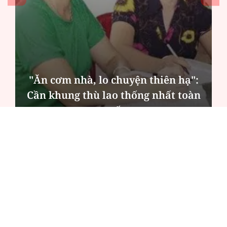
"Ăn cơm nhà, lo chuyện thiên hạ":
Cần khung thù lao thống nhất toàn
quốc
ĐỌC NHIỀU
Công an Hà Nội xử lý loạt quán game hoạt
động xuyên đêm
Ngân hàng trở lại "ngôi vương" phát hành