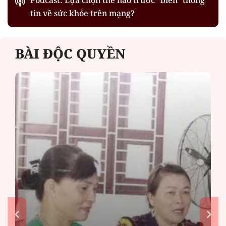
Podcast: Lựa chọn thế nào trước "biển" thông
tin về sức khỏe trên mạng?
BÀI ĐỘC QUYỀN