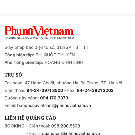
Giấy phép báo điện tử số: 313/GP - BTTTT
Tổng biên tập:
PHÍ QUỐC THUYÊN
Phó Tổng biên tập:
HOÀNG ĐINH LINH
TRỤ SỞ
Tòa soạn: 47 Hàng Chuối, phường Hai Bà Trưng, TP. Hà Nội
Điện thoại:
84-24-3971 3500
- Fax:
84-24-3821 3202
Đường dây nóng:
094.170.7373
Email:
baophunuvietnam@phunuvietnam.vn
LIÊN HỆ QUẢNG CÁO
BOOKING
- Điện thoại:
098.200.5508
- Email:
quangcao@phunuvietnam.vn