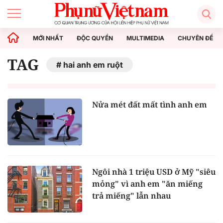
MỚI NHẤT
ĐỘC QUYỀN
MULTIMEDIA
CHUYÊN ĐỀ
TAG
hai anh em ruột
Nửa mét đất mất tình anh em
Ngôi nhà 1 triệu USD ở Mỹ "siêu
mỏng" vì anh em "ăn miếng
trả miếng" lẫn nhau