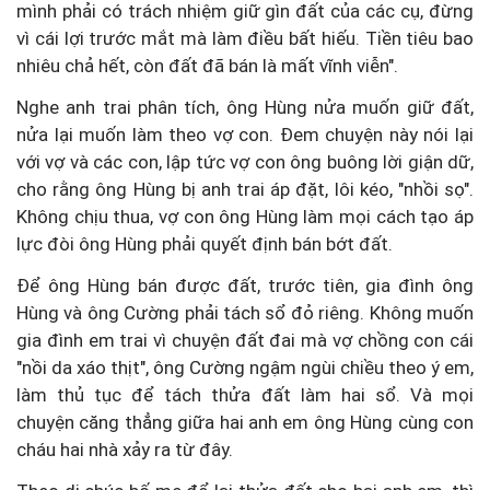
mình phải có trách nhiệm giữ gìn đất của các cụ, đừng
vì cái lợi trước mắt mà làm điều bất hiếu. Tiền tiêu bao
nhiêu chả hết, còn đất đã bán là mất vĩnh viễn".
Nghe anh trai phân tích, ông Hùng nửa muốn giữ đất,
nửa lại muốn làm theo vợ con. Đem chuyện này nói lại
với vợ và các con, lập tức vợ con ông buông lời giận dữ,
cho rằng ông Hùng bị anh trai áp đặt, lôi kéo, "nhồi sọ".
Không chịu thua, vợ con ông Hùng làm mọi cách tạo áp
lực đòi ông Hùng phải quyết định bán bớt đất.
Để ông Hùng bán được đất, trước tiên, gia đình ông
Hùng và ông Cường phải tách sổ đỏ riêng. Không muốn
gia đình em trai vì chuyện đất đai mà vợ chồng con cái
"nồi da xáo thịt", ông Cường ngậm ngùi chiều theo ý em,
làm thủ tục để tách thửa đất làm hai sổ. Và mọi
chuyện căng thẳng giữa hai anh em ông Hùng cùng con
cháu hai nhà xảy ra từ đây.