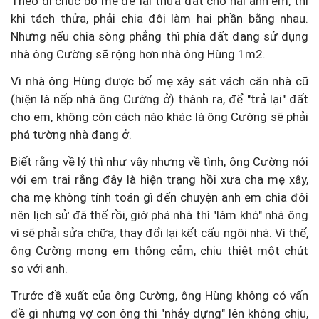
Theo di chúc bố mẹ để lại thửa đất cho hai anh em, thì
khi tách thửa, phải chia đôi làm hai phần bằng nhau.
Nhưng nếu chia sòng phẳng thì phía đất đang sử dụng
nhà ông Cường sẽ rộng hơn nhà ông Hùng 1m2.
Vì nhà ông Hùng được bố mẹ xây sát vách căn nhà cũ
(hiện là nếp nhà ông Cường ở) thành ra, để "trả lại" đất
cho em, không còn cách nào khác là ông Cường sẽ phải
phá tường nhà đang ở.
Biết rằng về lý thì như vậy nhưng về tình, ông Cường nói
với em trai rằng đây là hiện trạng hồi xưa cha mẹ xây,
cha mẹ không tính toán gì đến chuyện anh em chia đôi
nên lịch sử đã thế rồi, giờ phá nhà thì "làm khó" nhà ông
vì sẽ phải sửa chữa, thay đổi lại kết cấu ngôi nhà. Vì thế,
ông Cường mong em thông cảm, chịu thiệt một chút
so với anh.
Trước đề xuất của ông Cường, ông Hùng không có vấn
đề gì nhưng vợ con ông thì "nhảy dựng" lên không chịu,