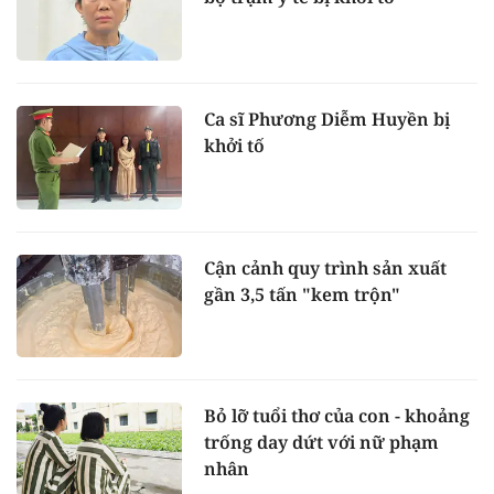
Ca sĩ Phương Diễm Huyền bị
khởi tố
Cận cảnh quy trình sản xuất
gần 3,5 tấn "kem trộn"
Bỏ lỡ tuổi thơ của con - khoảng
trống day dứt với nữ phạm
nhân