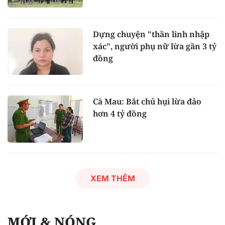
Dựng chuyện "thần linh nhập
xác", người phụ nữ lừa gần 3 tỷ
đồng
Cà Mau: Bắt chủ hụi lừa đảo
hơn 4 tỷ đồng
XEM THÊM
MỚI & NÓNG