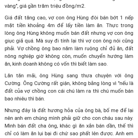
vàng", giá gần trăm triệu đồng/m2.
Giá đất tăng cao, vợ con ông Hùng đòi bán bớt 1 nếp
mặt tiền khoảng 4m để lấy tiền làm ăn. Thực trong
lòng ông Hùng không muốn bán đất nhưng vợ con ông
giục giã quá. Mà suy đi tính lại thì vợ con ông nói cũng
phải. Vợ chồng ông bao năm làm ruộng chỉ đủ ăn, đất
nông nghiệp giờ không còn, muốn chuyển hướng làm
ăn, kinh doanh không có vốn thì biết làm sao.
Lăn tăn mãi, ông Hùng sang thưa chuyện với ông
Cường. Ông Cường rất giận, không bằng lòng vì "nếu là
đất của vợ chồng con cái chú làm ra thì chú muốn bán
bao nhiêu thì bán.
Nhưng đây là đất hương hỏa của ông bà, bố mẹ để lại
nên anh em chúng mình phải giữ cho con cháu sau này.
Mình bán đất cha ông, khác gì ăn xắn bán dần, thế thì
chỉ có làm ăn lụi bại đi chứ sao phất lên được. Anh em