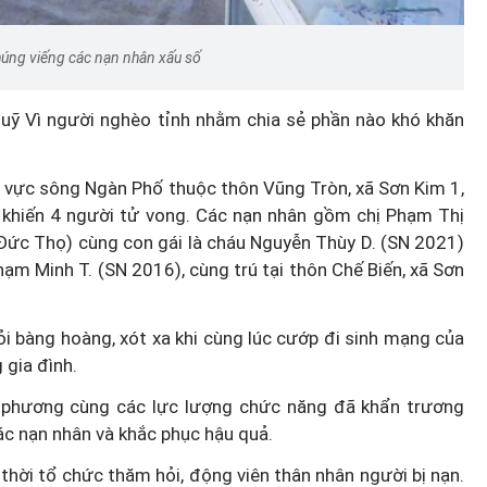
úng viếng các nạn nhân xấu số
Quỹ Vì người nghèo tỉnh nhằm chia sẻ phần nào khó khăn
u vực sông Ngàn Phố thuộc thôn Vũng Tròn, xã Sơn Kim 1,
 khiến 4 người tử vong. Các nạn nhân gồm chị Phạm Thị
 Đức Thọ) cùng con gái là cháu Nguyễn Thùy D. (SN 2021)
ạm Minh T. (SN 2016), cùng trú tại thôn Chế Biến, xã Sơn
i bàng hoàng, xót xa khi cùng lúc cướp đi sinh mạng của
 gia đình.
ịa phương cùng các lực lượng chức năng đã khẩn trương
các nạn nhân và khắc phục hậu quả.
 thời tổ chức thăm hỏi, động viên thân nhân người bị nạn.