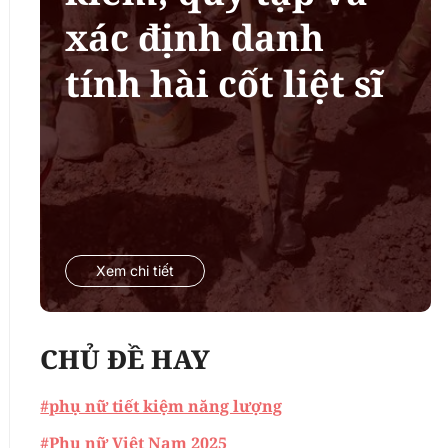
xác định danh
tính hài cốt liệt sĩ
Xem chi tiết
CHỦ ĐỀ HAY
#phụ nữ tiết kiệm năng lượng
#Phụ nữ Việt Nam 2025