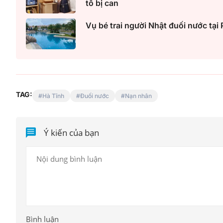
tố bị can
Vụ bé trai người Nhật đuối nước tại
TAG:
Hà Tĩnh
Đuối nước
Nạn nhân
Ý kiến của bạn
Bình luận