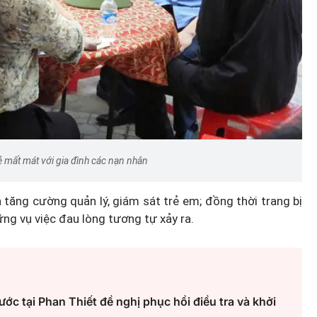
Hà Nội thu hút bác sĩ về trạm y
ỡ, 3
tế, tạo điều kiện để người dân
 công
tiếp cận các dịch vụ y tế kỹ thuậ
cao
ẻ mất mát với gia đình các nạn nhân
tăng cường quản lý, giám sát trẻ em; đồng thời trang bị
ững vụ việc đau lòng tương tự xảy ra.
nước tại Phan Thiết đề nghị phục hồi điều tra và khởi