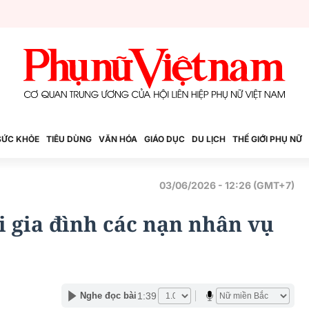
SỨC KHỎE
TIÊU DÙNG
VĂN HÓA
GIÁO DỤC
DU LỊCH
THẾ GIỚI PHỤ NỮ
03/06/2026 - 12:26 (GMT+7)
 gia đình các nạn nhân vụ
1:39
Nghe đọc bài