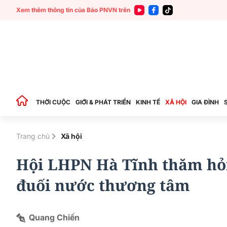
Xem thêm thông tin của Báo PNVN trên
THỜI CUỘC
GIỚI & PHÁT TRIỂN
KINH TẾ
XÃ HỘI
GIA ĐÌNH
Trang chủ
Xã hội
Hội LHPN Hà Tĩnh thăm hỏi
đuối nước thương tâm
Quang Chiến