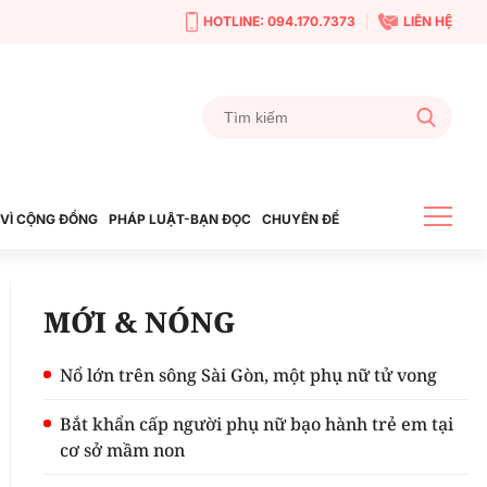
HOTLINE: 094.170.7373
LIÊN HỆ
VÌ CỘNG ĐỒNG
PHÁP LUẬT-BẠN ĐỌC
CHUYÊN ĐỀ
MỚI & NÓNG
Nổ lớn trên sông Sài Gòn, một phụ nữ tử vong
Bắt khẩn cấp người phụ nữ bạo hành trẻ em tại
cơ sở mầm non