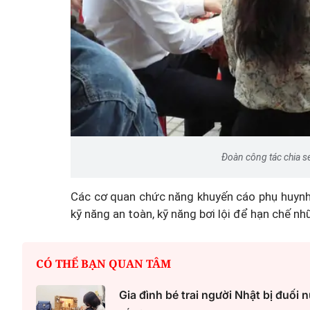
Một cuộc hôn nhân tan v
mảnh đất và bản án vì lẽ
bằng
Đoàn công tác chia s
Các cơ quan chức năng khuyến cáo phụ huynh 
kỹ năng an toàn, kỹ năng bơi lội để hạn chế nh
CÓ THỂ BẠN QUAN TÂM
Gia đình bé trai người Nhật bị đuối 